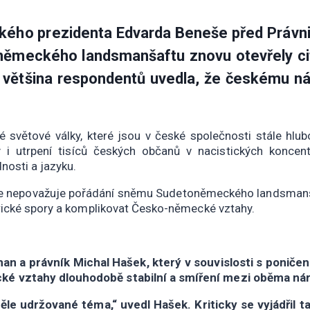
ého prezidenta Edvarda Beneše před Právni
ěmeckého landsmanšaftu znovu otevřely citl
ětšina respondentů uvedla, že českému národ
é světové války, které jsou v české společnosti stále hlu
y i utrpení tisíců českých občanů v nacistických koncen
nosti a jazyku.
e nepovažuje pořádání sněmu Sudetoněmeckého landsmanšaft
rické spory a komplikovat Česko-německé vztahy.
tman a právník Michal Hašek, který v souvislosti s poni
 vztahy dlouhodobě stabilní a smíření mezi oběma národy
le udržované téma,“ uvedl Hašek. Kriticky se vyjádřil 