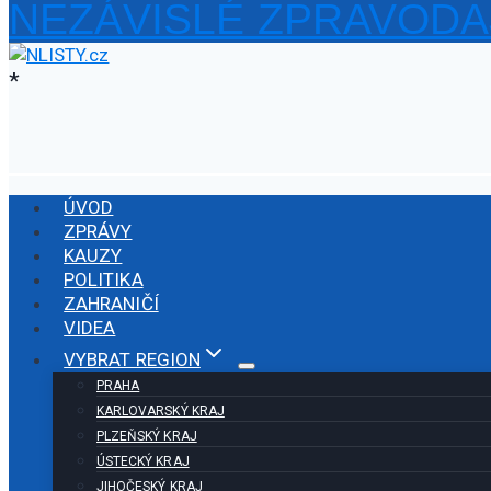
NEZÁVISLÉ ZPRAVODA
Přeskočit
na
obsah
*
ÚVOD
ZPRÁVY
KAUZY
POLITIKA
ZAHRANIČÍ
VIDEA
VYBRAT REGION
PRAHA
KARLOVARSKÝ KRAJ
PLZEŇSKÝ KRAJ
ÚSTECKÝ KRAJ
JIHOČESKÝ KRAJ