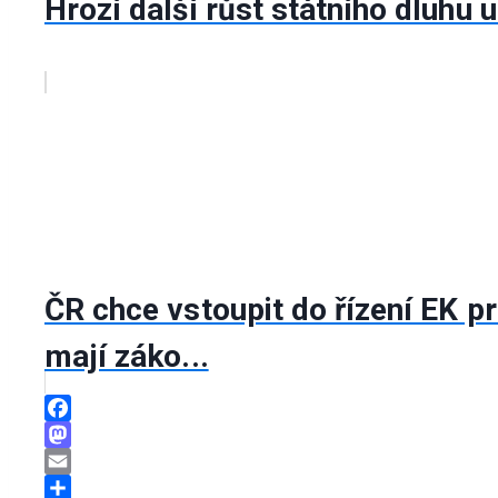
Hrozí další růst státního dluhu u
ČR chce vstoupit do řízení EK p
mají záko...
Facebook
Mastodon
Email