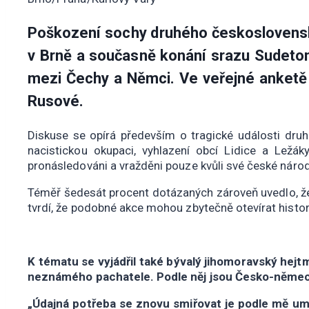
Poškození sochy druhého československ
v Brně a současně konání srazu Sudeton
mezi Čechy a Němci. Ve veřejné anketě v
Rusové.
Diskuse se opírá především o tragické události druh
nacistickou okupaci, vyhlazení obcí Lidice a Ležák
pronásledováni a vražděni pouze kvůli své české národ
Téměř šedesát procent dotázaných zároveň uvedlo, ž
tvrdí, že podobné akce mohou zbytečně otevírat histo
K tématu se vyjádřil také bývalý jihomoravský hej
neznámého pachatele. Podle něj jsou Česko-německé
„Údajná potřeba se znovu smiřovat je podle mě umě