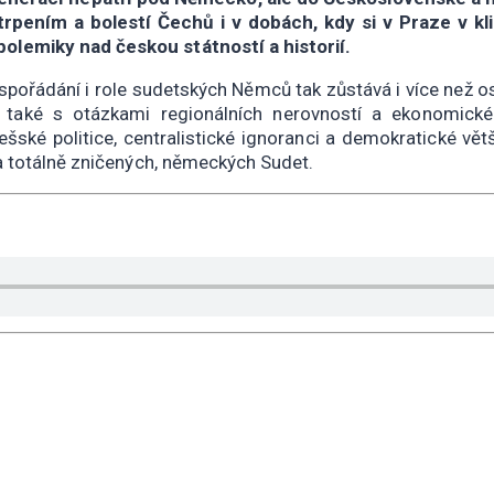
utrpením a bolestí Čechů i v dobách, kdy si v Praze v kl
lemiky nad českou státností a historií.
ořádání i role sudetských Němců tak zůstává i více než os
 také s otázkami regionálních nerovností a ekonomické
ešské politice, centralistické ignoranci a demokratické vě
a totálně zničených, německých Sudet.