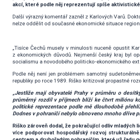
akcí, které podle něj reprezentují spíše aktivistické
Další výrazný komentář zazněl z Karlových Varů. Dokt
nelze oddělit od současné ekonomické situace regionů,
„Tisíce Čechů musely v minulosti nuceně opustit Kar
z ekonomických důvodů. Nejmenší český kraj byl o
socialismu a novodobého politicko-ekonomického extr
Podle něj není jen problémem samotný sudetoněmecký
republiky po roce 1989. Riško kritizoval propastné roz
„Jestliže mají obyvatelé Prahy v průměru o desítk
průměrný rozdíl v příjmech blíží ke čtvrt miliónu 
politické reprezentace podle mě dlouhodobě přehlíž
Dodnes v pohraničí nebylo obnoveno mnoho dříve pros
Riško zároveň dodal, že pokračující odliv mladých l
více podporovat hospodářský rozvoj strukturálně
centrem a druhořadým pohraničím, které už řadu ge