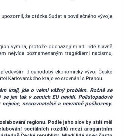
 upozornil, že otázka Sudet a poválečného vývoje
ion vymírá, protože odcházejí mladí lidé hlavně
onem nejvíce poznamenaným tragédiemi nacismu,
le především dlouhodobý ekonomický vývoj České
atel Karlovarského kraje ve srovnání s Prahou.
kém kraji, jde o velmi vážný problém. Ročně se
rý se jen tak v zemích EU nevidí. Polistopadové
y nejvíce, nesrovnatelně a nevratně poškozeny.
oslabování regionu. Podle jeho slov by stát měl
hlubování sociálních rozdílů mezi arogantním
sledně České republiky. Mladí lidé dnes často