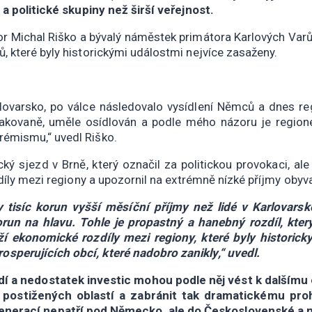
 a politické skupiny než širší veřejnost.
or Michal Riško a bývalý náměstek primátora Karlových Varů
 které byly historickými událostmi nejvíce zasaženy.
lovarsko, po válce následovalo vysídlení Němců a dnes reg
pakovaně, uměle osídlován a podle mého názoru je regi
émismu,“ uvedl Riško.
 sjezd v Brně, který označil za politickou provokaci, a
díly mezi regiony a upozornil na extrémně nízké příjmy obyv
y tisíc korun vyšší měsíční příjmy než lidé v Karlovars
korun na hlavu. Tohle je propastný a hanebný rozdíl, kte
í ekonomické rozdíly mezi regiony, které byly historick
perujících obcí, které nadobro zanikly,“ uvedl.
idí a nedostatek investic mohou podle něj vést k dalšímu 
 postižených oblastí a zabránit tak dramatickému pro
nerací nepatří pod Německo, ale do Československé a ná