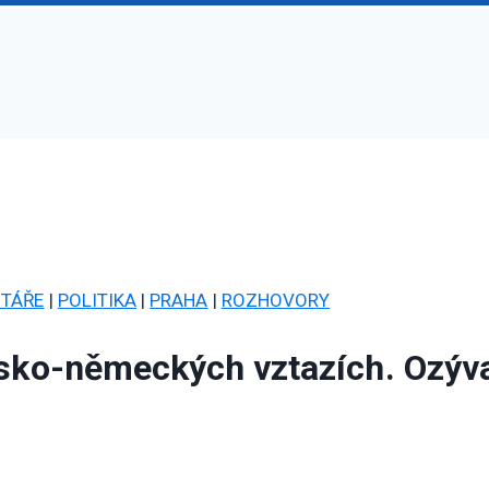
TÁŘE
|
POLITIKA
|
PRAHA
|
ROZHOVORY
esko-německých vztazích. Ozývaj