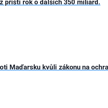
ž příští rok o dalších 350 miliard.
roti Maďarsku kvůli zákonu na ochr