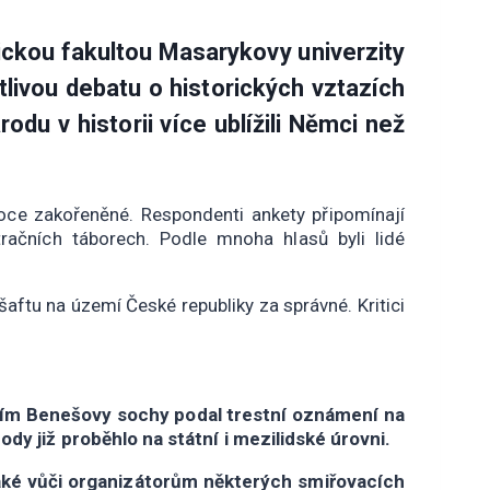
ckou fakultou Masarykovy univerzity
ivou debatu o historických vztazích
u v historii více ublížili Němci než
boce zakořeněné. Respondenti ankety připomínají
tračních táborech. Podle mnoha hlasů byli lidé
u na území České republiky za správné. Kritici
čením Benešovy sochy podal trestní oznámení na
 již proběhlo na státní i mezilidské úrovni.
také vůči organizátorům některých smiřovacích