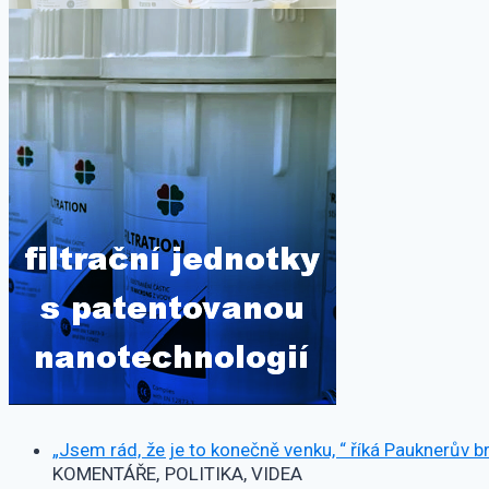
„Jsem rád, že je to konečně venku, “ říká Pauknerův br
KOMENTÁŘE, POLITIKA, VIDEA