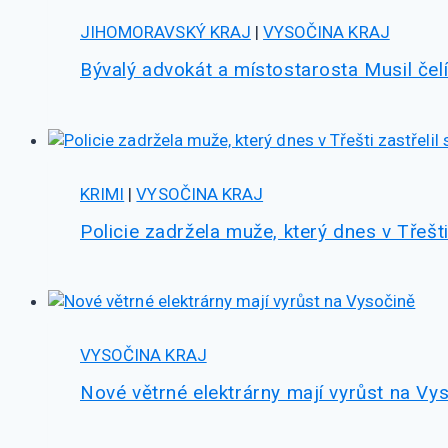
JIHOMORAVSKÝ KRAJ
|
VYSOČINA KRAJ
Bývalý advokát a místostarosta Musil če
KRIMI
|
VYSOČINA KRAJ
Policie zadržela muže, který dnes v Třešt
VYSOČINA KRAJ
Nové větrné elektrárny mají vyrůst na Vy