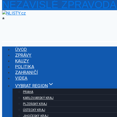
NEZÁVISLÉ ZPRAVODA
Přeskočit
na
obsah
*
ÚVOD
ZPRÁVY
KAUZY
POLITIKA
ZAHRANIČÍ
VIDEA
VYBRAT REGION
PRAHA
KARLOVARSKÝ KRAJ
PLZEŇSKÝ KRAJ
ÚSTECKÝ KRAJ
JIHOČESKÝ KRAJ