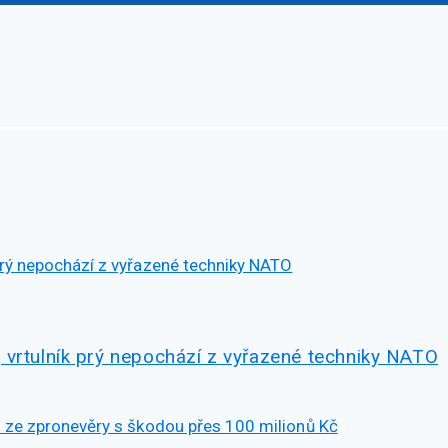
 vrtulník prý nepochází z vyřazené techniky NATO