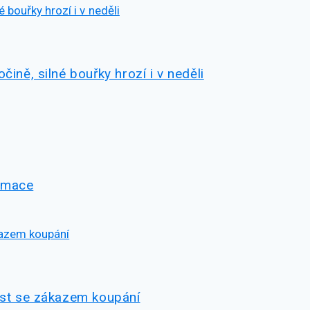
ině, silné bouřky hrozí i v neděli
ormace
míst se zákazem koupání