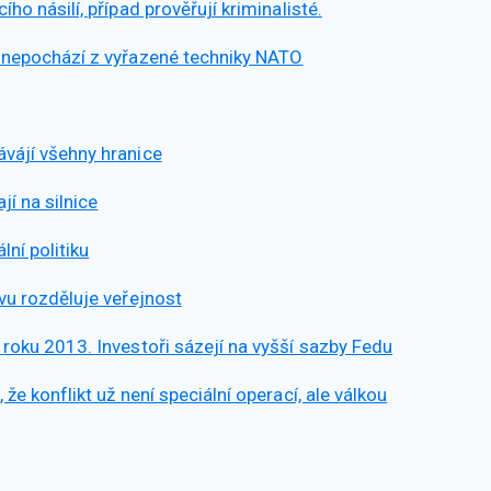
ho násilí, případ prověřují kriminalisté.
ý nepochází z vyřazené techniky NATO
ávájí všehny hranice
í na silnice
ní politiku
vu rozděluje veřejnost
 roku 2013. Investoři sázejí na vyšší sazby Fedu
že konflikt už není speciální operací, ale válkou