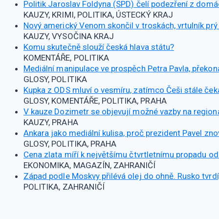
Politik Jaroslav Foldyna (SPD) čelí podezření z domácí
KAUZY, KRIMI, POLITIKA, ÚSTECKÝ KRAJ
Nový americký Venom skončil v troskách, vrtulník pr
KAUZY, VYSOČINA KRAJ
Komu skutečně slouží česká hlava státu?
KOMENTÁŘE, POLITIKA
Mediální manipulace ve prospěch Petra Pavla, překon
GLOSY, POLITIKA
Kupka z ODS mluví o vesmíru, zatímco Češi stále čekaj
GLOSY, KOMENTÁŘE, POLITIKA, PRAHA
V kauze Dozimetr se objevují možné vazby na regionál
KAUZY, PRAHA
Ankara jako mediální kulisa, proč prezident Pavel zno
GLOSY, POLITIKA, PRAHA
Cena zlata míří k největšímu čtvrtletnímu propadu od
EKONOMIKA, MAGAZÍN, ZAHRANIČÍ
Západ podle Moskvy přilévá olej do ohně. Rusko tvrdí, 
POLITIKA, ZAHRANIČÍ