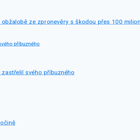
lí obžalobě ze zpronevěry s škodou přes 100 milio
i zastřelil svého příbuzného
sočině