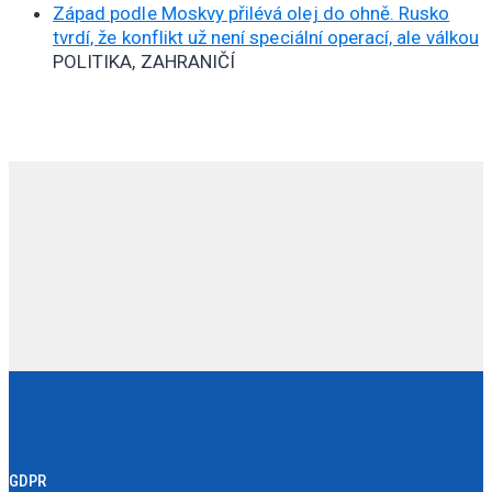
Západ podle Moskvy přilévá olej do ohně. Rusko
tvrdí, že konflikt už není speciální operací, ale válkou
POLITIKA, ZAHRANIČÍ
GDPR