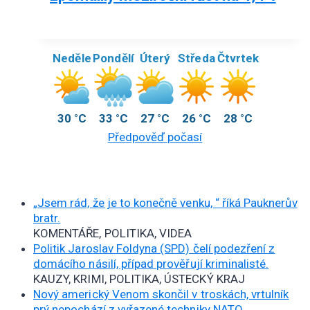
Neděle
Pondělí
Úterý
Středa
Čtvrtek
30 °C
33 °C
27 °C
26 °C
28 °C
Předpověď počasí
„Jsem rád, že je to konečně venku, “ říká Pauknerův
bratr.
KOMENTÁŘE, POLITIKA, VIDEA
Politik Jaroslav Foldyna (SPD) čelí podezření z
domácího násilí, případ prověřují kriminalisté.
KAUZY, KRIMI, POLITIKA, ÚSTECKÝ KRAJ
Nový americký Venom skončil v troskách, vrtulník
prý nepochází z vyřazené techniky NATO