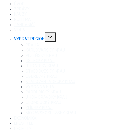
ÚVOD
ZPRÁVY
KAUZY
POLITIKA
ZAHRANIČÍ
VIDEA
Toggle
VYBRAT REGION
child
menu
PRAHA
KARLOVARSKÝ KRAJ
PLZEŇSKÝ KRAJ
ÚSTECKÝ KRAJ
JIHOČESKÝ KRAJ
STŘEDOČESKÝ KRAJ
LIBERECKÝ KRAJ
KRÁLOVÉHRADECKÝ KRAJ
VYSOČINA KRAJ
PARDUBICKÝ KRAJ
JIHOMORAVSKÝ KRAJ
OLOMOUCKÝ KRAJ
ZLÍNSKÝ KRAJ
MORAVSKOSLEZSKÝ KRAJ
EKONOMIKA
LIFESTYLE
RECEPTY