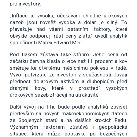
pro investory.
„Inflace je vysoká, očekávání ohledně úrokových
sazeb jsou rovněž vysoká a dolar je silný. To
převažuje nad všemi ostatními faktory, které
obvykle podporují růst ceny zlata,“ uvedl analytik
společnosti Marex Edward Meir.
Pod tlakem zůstává také stříbro. Jeho cena od
začátku června klesla o více než 11 procent a kov
směřuje ke čtvrtému měsíčnímu poklesu v řadě.
Vývoj potvrzuje, že investoři v současnosti dávají
přednost dolarovým aktivům a dluhopisům před
drahými kovy, které v prostředí vysokých
úrokových sazeb ztrácejí na atraktivitě.
Další vývoj na trhu bude podle analytiků záviset
především na nových makroekonomických datech
ze Spojených států a na dalších krocích Fedu.
Významným faktorem zůstává i geopolitická
situace, která může poptávku po bezpečných