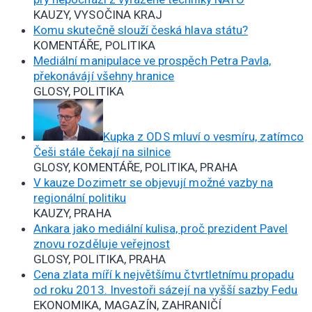
KAUZY, VYSOČINA KRAJ
Komu skutečně slouží česká hlava státu?
KOMENTÁŘE, POLITIKA
Mediální manipulace ve prospěch Petra Pavla,
překonávájí všehny hranice
GLOSY, POLITIKA
Kupka z ODS mluví o vesmíru, zatímco
Češi stále čekají na silnice
GLOSY, KOMENTÁŘE, POLITIKA, PRAHA
V kauze Dozimetr se objevují možné vazby na
regionální politiku
KAUZY, PRAHA
Ankara jako mediální kulisa, proč prezident Pavel
znovu rozděluje veřejnost
GLOSY, POLITIKA, PRAHA
Cena zlata míří k největšímu čtvrtletnímu propadu
od roku 2013. Investoři sázejí na vyšší sazby Fedu
EKONOMIKA, MAGAZÍN, ZAHRANIČÍ