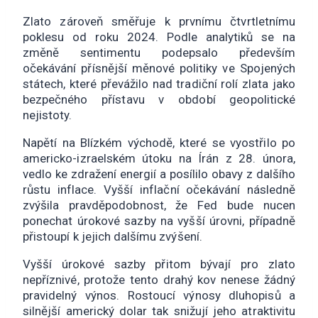
Zlato zároveň směřuje k prvnímu čtvrtletnímu
poklesu od roku 2024. Podle analytiků se na
změně sentimentu podepsalo především
očekávání přísnější měnové politiky ve Spojených
státech, které převážilo nad tradiční rolí zlata jako
bezpečného přístavu v období geopolitické
nejistoty.
Napětí na Blízkém východě, které se vyostřilo po
americko-izraelském útoku na Írán z 28. února,
vedlo ke zdražení energií a posílilo obavy z dalšího
růstu inflace. Vyšší inflační očekávání následně
zvýšila pravděpodobnost, že Fed bude nucen
ponechat úrokové sazby na vyšší úrovni, případně
přistoupí k jejich dalšímu zvýšení.
Vyšší úrokové sazby přitom bývají pro zlato
nepříznivé, protože tento drahý kov nenese žádný
pravidelný výnos. Rostoucí výnosy dluhopisů a
silnější americký dolar tak snižují jeho atraktivitu