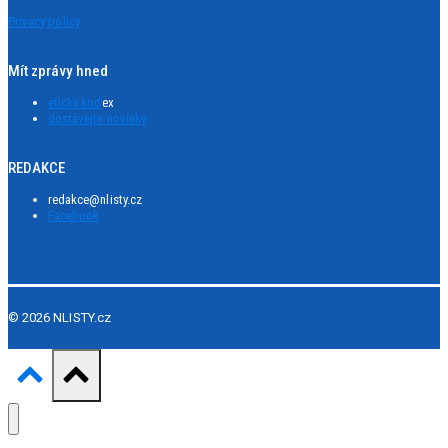
Privacy policy
Mít zprávy hned
etický kod
ex
dostávejte novinky
REDAKCE
redakce@nlisty.cz
Facebook
© 2026 NLISTY.cz