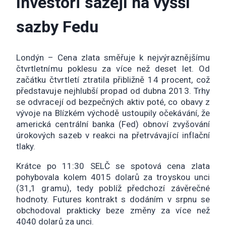
Investoři sázejí na vyšší
sazby Fedu
Londýn – Cena zlata směřuje k nejvýraznějšímu
čtvrtletnímu poklesu za více než deset let. Od
začátku čtvrtletí ztratila přibližně 14 procent, což
představuje nejhlubší propad od dubna 2013. Trhy
se odvracejí od bezpečných aktiv poté, co obavy z
vývoje na Blízkém východě ustoupily očekávání, že
americká centrální banka (Fed) obnoví zvyšování
úrokových sazeb v reakci na přetrvávající inflační
tlaky.
Krátce po 11:30 SELČ se spotová cena zlata
pohybovala kolem 4015 dolarů za troyskou unci
(31,1 gramu), tedy poblíž předchozí závěrečné
hodnoty. Futures kontrakt s dodáním v srpnu se
obchodoval prakticky beze změny za více než
4040 dolarů za unci.