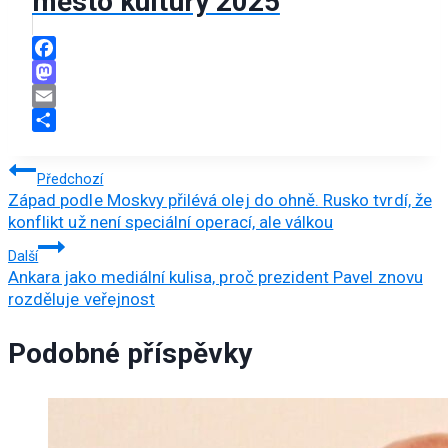
město kultury 2025
Facebook
Mastodon
Email
Share
Navigace
Předchozí
Západ podle Moskvy přilévá olej do ohně. Rusko tvrdí, že
pro
konflikt už není speciální operací, ale válkou
příspěvek
Další
Ankara jako mediální kulisa, proč prezident Pavel znovu
rozděluje veřejnost
Podobné příspěvky