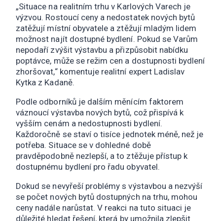
„Situace na realitním trhu v Karlových Varech je
výzvou. Rostoucí ceny a nedostatek nových bytů
zatěžují místní obyvatele a ztěžují mladým lidem
možnost najít dostupné bydlení. Pokud se Varům
nepodaří zvýšit výstavbu a přizpůsobit nabídku
poptávce, může se režim cen a dostupnosti bydlení
zhoršovat,“ komentuje realitní expert Ladislav
Kytka z Kadaně.
Podle odborníků je dalším měnícím faktorem
váznoucí výstavba nových bytů, což přispívá k
vyšším cenám a nedostupnosti bydlení.
Každoročně se staví o tisíce jednotek méně, než je
potřeba. Situace se v dohledné době
pravděpodobně nezlepší, a to ztěžuje přístup k
dostupnému bydlení pro řadu obyvatel.
Dokud se nevyřeší problémy s výstavbou a nezvýší
se počet nových bytů dostupných na trhu, mohou
ceny nadále narůstat. V reakci na tuto situaci je
důležité hledat řešení, která by umožnila zlepšit