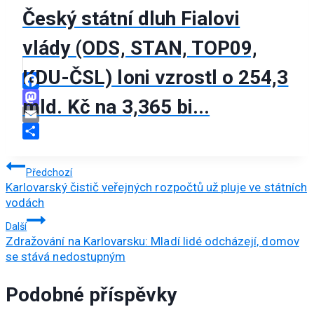
Český státní dluh Fialovi
vlády (ODS, STAN, TOP09,
KDU-ČSL) loni vzrostl o 254,3
Facebook
mld. Kč na 3,365 bi...
Mastodon
Email
Share
Navigace
Předchozí
Karlovarský čistič veřejných rozpočtů už pluje ve státních
pro
vodách
příspěvek
Další
Zdražování na Karlovarsku: Mladí lidé odcházejí, domov
se stává nedostupným
Podobné příspěvky