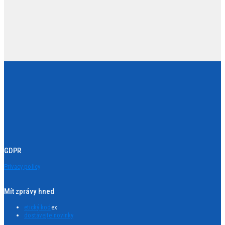
GDPR
Privacy policy
Mít zprávy hned
etický kod
ex
dostávejte novinky