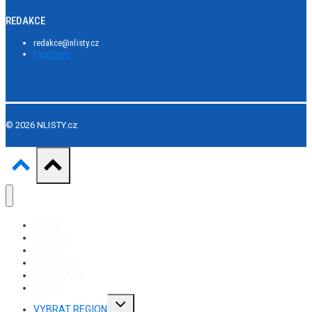
REDAKCE
redakce@nlisty.cz
Facebook
© 2026 NLISTY.cz
ÚVOD
ZPRÁVY
KAUZY
POLITIKA
ZAHRANIČÍ
VIDEA
Toggle
VYBRAT REGION
child