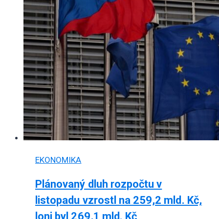
EKONOMIKA
Plánovaný dluh rozpočtu v
listopadu vzrostl na 259,2 mld. Kč,
loni byl 269,1 mld. Kč