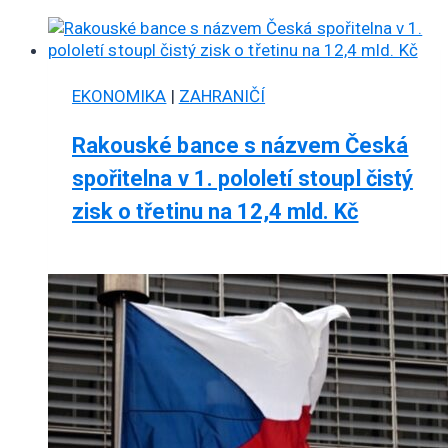
EKONOMIKA
|
ZAHRANIČÍ
Rakouské bance s názvem Česká
spořitelna v 1. pololetí stoupl čistý
zisk o třetinu na 12,4 mld. Kč