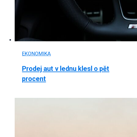
EKONOMIKA
Prodej aut v lednu klesl o pět
procent