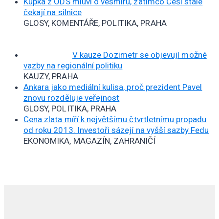
Kupka z ODS mluví o vesmíru, zatímco Češi stále
čekají na silnice
GLOSY, KOMENTÁŘE, POLITIKA, PRAHA
V kauze Dozimetr se objevují možné
vazby na regionální politiku
KAUZY, PRAHA
Ankara jako mediální kulisa, proč prezident Pavel
znovu rozděluje veřejnost
GLOSY, POLITIKA, PRAHA
Cena zlata míří k největšímu čtvrtletnímu propadu
od roku 2013. Investoři sázejí na vyšší sazby Fedu
EKONOMIKA, MAGAZÍN, ZAHRANIČÍ