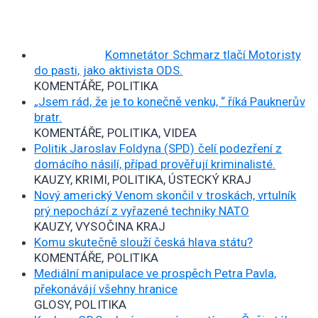
Komnetátor Schmarz tlačí Motoristy
do pasti, jako aktivista ODS.
KOMENTÁŘE, POLITIKA
„Jsem rád, že je to konečně venku, “ říká Pauknerův
bratr.
KOMENTÁŘE, POLITIKA, VIDEA
Politik Jaroslav Foldyna (SPD) čelí podezření z
domácího násilí, případ prověřují kriminalisté.
KAUZY, KRIMI, POLITIKA, ÚSTECKÝ KRAJ
Nový americký Venom skončil v troskách, vrtulník
prý nepochází z vyřazené techniky NATO
KAUZY, VYSOČINA KRAJ
Komu skutečně slouží česká hlava státu?
KOMENTÁŘE, POLITIKA
Mediální manipulace ve prospěch Petra Pavla,
překonávájí všehny hranice
GLOSY, POLITIKA