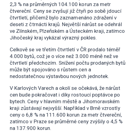
2,3 % na průměrných 104.100 korun za metr
čtvereční. Ceny se zvyšují již čtyři po sobě jdoucí
čtvrtletí, přičemž bylo zaznamenáno zdražení v
deseti z čtrnácti krajů. Největší nárůst se odehrál
ve Zlínském, Plzeňském a Ústeckém kraji, zatímco
Jihočeský kraj vykázal výrazný pokles.
Celkově se ve třetím čtvrtletí v ČR prodalo téměř
4.000 bytů, což je o více než 3.000 méně než ve
čtvrtletí předchozím. Snížení počtu prodaných bytů
může být spojováno s růstem cen a
nedostatečnou výstavbou nových jednotek.
V Karlových Varech a okolí se očekává, že nárůst
cen bude pokračovat i díky rostoucí poptávce po
bytech. Ceny v hlavním městě a Jihomoravském
kraji zůstávají nejvyšší. Například v Brně vzrostly
ceny o 6,8 % na 111.600 korun za metr čtvereční,
zatímco v Praze se průměrné ceny zvýšily o 4,5 %
na 137.900 korun.