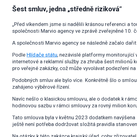
Šest smluv, jedna „středně riziková“
„Před víkendem jsme si nadělili krásnou referenci a t
společnosti Marvio agency ve zprávě zveřejněné 10. 
A společnosti Marvio agency se následně začalo daři
Podle
Hlídače státu
, nezávislé platformy monitorujíc
internetové a reklamní služby za zhruba šest milionů 
pro veřejné zakázky, což může vyvolávat podezření na
Podobných smluv ale bylo více. Konkrétně šlo o smlouv
zahájeno výběrové řízení.
Navíc nešlo o klasickou smlouvu, ale o dodatek k rám
hodinovou sazbu v rámci smlouvy za rovný milion koru
Tato smlouva byla v květnu 2023 dodatkem navýšena n
ještě není potřeba dodržovat složitá pravidla stanov
Na otázky k této zakázce krajský úřad, coby zřizovat