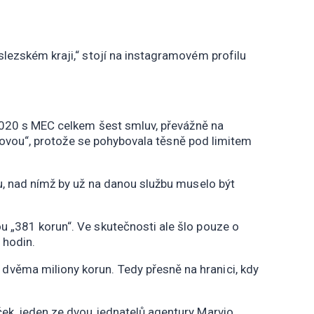
lezském kraji,“ stojí na instagramovém profilu
 2020 s MEC celkem šest smluv, převážně na
kovou“, protože se pohybovala těsně pod limitem
u, nad nímž by už na danou službu muselo být
 „381 korun“. Ve skutečnosti ale šlo pouze o
 hodin.
věma miliony korun. Tedy přesně na hranici, kdy
ek, jeden ze dvou jednatelů agentury Marvio