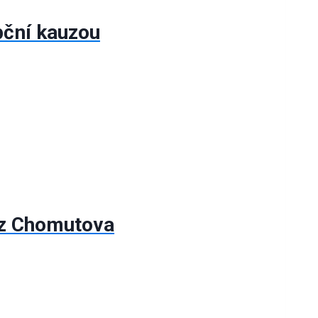
upční kauzou
č z Chomutova