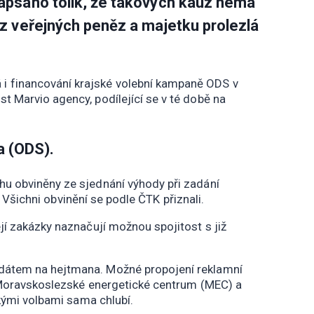
napsáno tolik, že takových kauz nemá
 z veřejných peněz a majetku prolezlá
i financování krajské volební kampaně ODS v
 Marvio agency, podílející se v té době na
a (ODS).
hu obviněny ze sjednání výhody při zadání
 Všichni obvinění se podle ČTK přiznali.
jí zakázky naznačují možnou spojitost s již
idátem na hejtmana. Možné propojení reklamní
u Moravskoslezské energetické centrum (MEC) a
skými volbami sama chlubí.