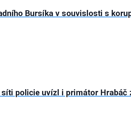
radního Bursíka v souvislosti s kor
síti policie uvízl i primátor Hrabá