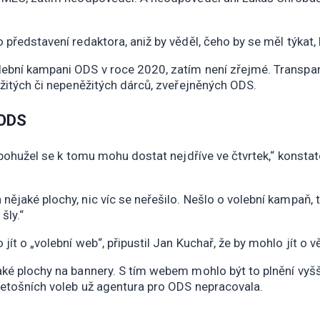
 představení redaktora, aniž by věděl, čeho by se měl týkat
ební kampani ODS v roce 2020, zatím není zřejmé. Transparen
ěžitých či nepeněžitých dárců, zveřejněných ODS.
 ODS
, bohužel se k tomu mohu dostat nejdříve ve čtvrtek,“ konst
ějaké plochy, nic víc se neřešilo. Nešlo o volební kampaň, t
šly.“
ít o „volební web“, připustil Jan Kuchař, že by mohlo jít o v
ké plochy na bannery. S tím webem mohlo být to plnění vyšší, 
letošních voleb už agentura pro ODS nepracovala.