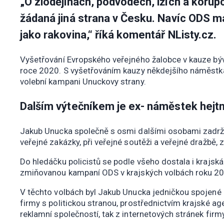
„O zlodějinách, podvodech, lžích a korup
žádaná jiná strana v Česku. Navíc ODS má
jako rakovina,“ říká komentář NListy.cz.
Vyšetřování Evropského veřejného žalobce v kauze bý
roce 2020. S vyšetřováním kauzy někdejšího náměstka 
volební kampani Unuckovy strany.
Dalším výtečníkem je ex- náměstek hej
Jakub Unucka společně s osmi dalšími osobami zadržen
veřejné zakázky, při veřejné soutěži a veřejné dražbě, 
Do hledáčku policistů se podle všeho dostala i krajsk
zmiňovanou kampaní ODS v krajských volbách roku 2
V těchto volbách byl Jakub Unucka jedničkou spojené
firmy s politickou stranou, prostřednictvím krajské 
reklamní společností, tak z internetových stránek fir