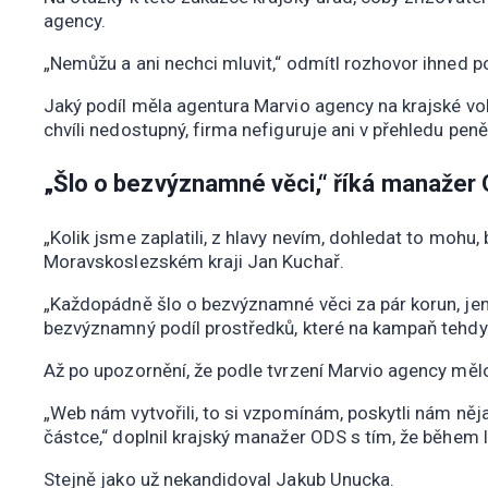
agency.
„Nemůžu a ani nechci mluvit,“ odmítl rozhovor ihned po
Jaký podíl měla agentura Marvio agency na krajské vol
chvíli nedostupný, firma nefiguruje ani v přehledu pen
„Šlo o bezvýznamné věci,“ říká manažer
„Kolik jsme zaplatili, z hlavy nevím, dohledat to mohu
Moravskoslezském kraji Jan Kuchař.
„Každopádně šlo o bezvýznamné věci za pár korun, jen n
bezvýznamný podíl prostředků, které na kampaň tehdy 
Až po upozornění, že podle tvrzení Marvio agency mělo j
„Web nám vytvořili, to si vzpomínám, poskytli nám něja
částce,“ doplnil krajský manažer ODS s tím, že během 
Stejně jako už nekandidoval Jakub Unucka.