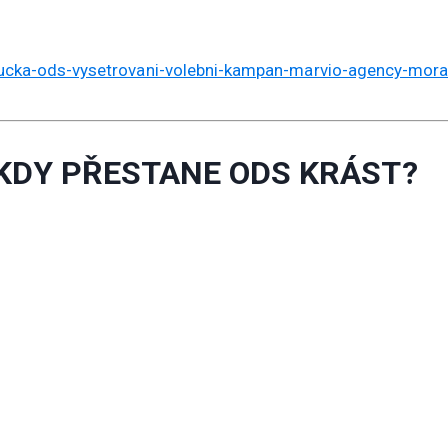
nucka-ods-vysetrovani-volebni-kampan-marvio-agency-mora
KDY PŘESTANE ODS KRÁST?