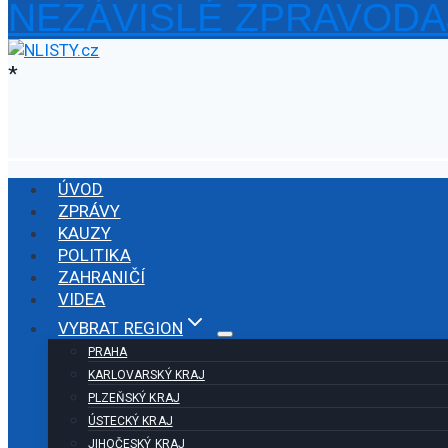
NEZÁVISLÉ ZPRAVODA
Přeskočit
na
obsah
*
ÚVOD
ZPRÁVY
KAUZY
POLITIKA
ZAHRANIČÍ
VIDEA
VYBRAT REGION
PRAHA
KARLOVARSKÝ KRAJ
PLZEŇSKÝ KRAJ
ÚSTECKÝ KRAJ
JIHOČESKÝ KRAJ