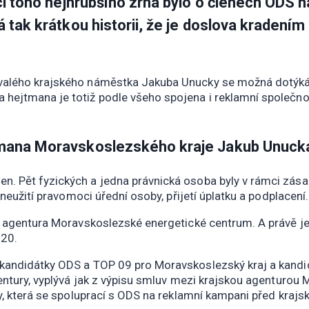
ci toho nejhrubšího zrna bylo o členech ODS 
 tak krátkou historii, že je doslova kradením
valého krajského náměstka Jakuba Unucky se možná dotýká 
hejtmana je totiž podle všeho spojena i reklamní společnost
tmana Moravskoslezského kraje Jakub Unuck
. Pět fyzických a jedna právnická osoba byly v rámci zása
zneužití pravomoci úřední osoby, přijetí úplatku a podplacení.
á agentura Moravskoslezské energetické centrum. A právě je
020.
 kandidátky ODS a TOP 09 pro Moravskoslezský kraj a kand
agentury, vyplývá jak z výpisu smluv mezi krajskou agenturo
my, která se spoluprací s ODS na reklamní kampani před kraj