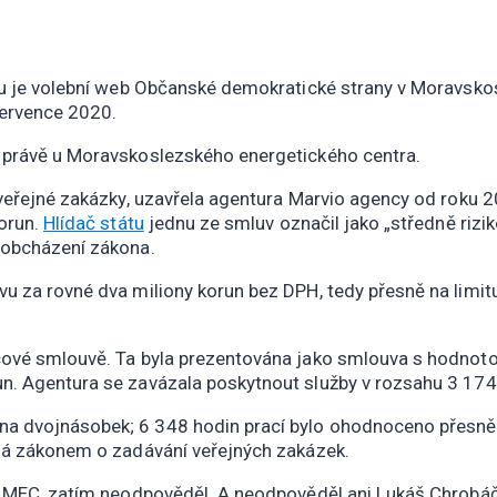
ou je volební web Občanské demokratické strany v Moravskos
července 2020.
t právě u Moravskoslezského energetického centra.
í veřejné zakázky, uzavřela agentura Marvio agency od roku
korun.
Hlídač státu
jednu ze smluv označil jako „středně rizi
 obcházení zákona.
u za rovné dva miliony korun bez DPH, tedy přesně na limit
cové smlouvě. Ta byla prezentována jako smlouva s hodnotou
n. Agentura se zavázala poskytnout služby v rozsahu 3 174
a dvojnásobek; 6 348 hodin prací bylo ohodnoceno přesně d
ená zákonem o zadávání veřejných zakázek.
el MEC, zatím neodpověděl. A neodpověděl ani Lukáš Chrobáč