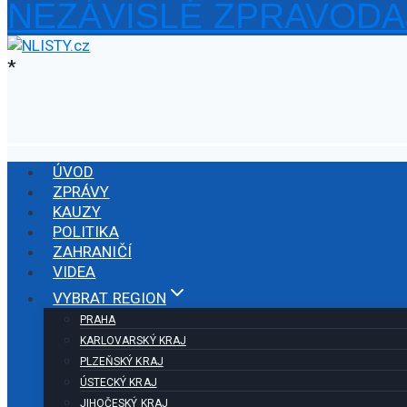
NEZÁVISLÉ ZPRAVODA
Přeskočit
na
obsah
*
ÚVOD
ZPRÁVY
KAUZY
POLITIKA
ZAHRANIČÍ
VIDEA
VYBRAT REGION
PRAHA
KARLOVARSKÝ KRAJ
PLZEŇSKÝ KRAJ
ÚSTECKÝ KRAJ
JIHOČESKÝ KRAJ