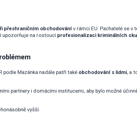
ři přeshraničním obchodování
v rámci EU. Pachatelé se v 
ň upozorňuje na rostoucí
profesionalizaci kriminálních sk
 problémem
R podle Mazánka nadále patří také
obchodování s lidmi
, a 
ími partnery i domácími institucemi, aby bylo možné účinně
ohonásobně vyšší.