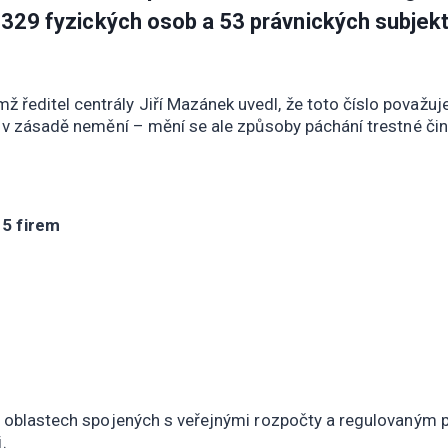
m
329 fyzických osob a 53 právnických subjek
emž ředitel centrály Jiří Mazánek uvedl, že toto číslo považuje
se v zásadě nemění – mění se ale způsoby páchání trestné čin
15 firem
í v oblastech spojených s veřejnými rozpočty a regulovaný
.