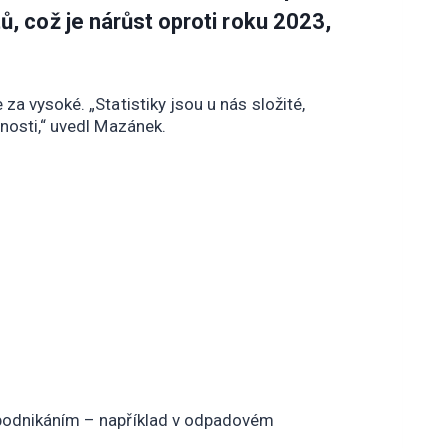
tů
, což je nárůst oproti roku 2023,
 za vysoké. „Statistiky jsou u nás složité,
nosti,“ uvedl Mazánek.
m podnikáním – například v odpadovém