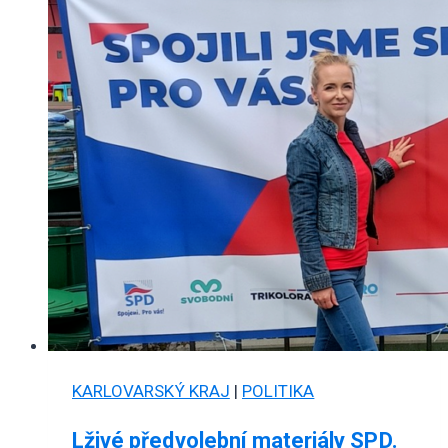
KARLOVARSKÝ KRAJ
|
POLITIKA
Lživé předvolební materiály SPD.