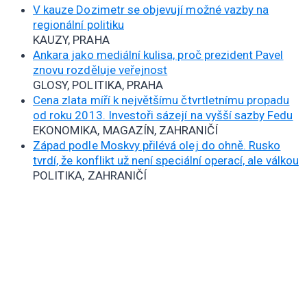
V kauze Dozimetr se objevují možné vazby na
regionální politiku
KAUZY, PRAHA
Ankara jako mediální kulisa, proč prezident Pavel
znovu rozděluje veřejnost
GLOSY, POLITIKA, PRAHA
Cena zlata míří k největšímu čtvrtletnímu propadu
od roku 2013. Investoři sázejí na vyšší sazby Fedu
EKONOMIKA, MAGAZÍN, ZAHRANIČÍ
Západ podle Moskvy přilévá olej do ohně. Rusko
tvrdí, že konflikt už není speciální operací, ale válkou
POLITIKA, ZAHRANIČÍ