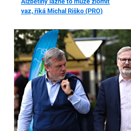
Alžbětiny lázně to může zlomit
vaz, říká Michal Riško (PRO)