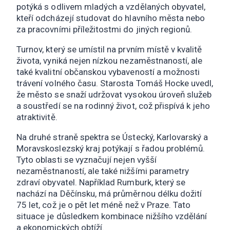
potýká s odlivem mladých a vzdělaných obyvatel,
kteří odcházejí studovat do hlavního města nebo
za pracovními příležitostmi do jiných regionů.
Turnov, který se umístil na prvním místě v kvalitě
života, vyniká nejen nízkou nezaměstnaností, ale
také kvalitní občanskou vybaveností a možnosti
trávení volného času. Starosta Tomáš Hocke uvedl,
že město se snaží udržovat vysokou úroveň služeb
a soustředí se na rodinný život, což přispívá k jeho
atraktivitě.
Na druhé straně spektra se Ústecký, Karlovarský a
Moravskoslezský kraj potýkají s řadou problémů.
Tyto oblasti se vyznačují nejen vyšší
nezaměstnaností, ale také nižšími parametry
zdraví obyvatel. Například Rumburk, který se
nachází na Děčínsku, má průměrnou délku dožití
75 let, což je o pět let méně než v Praze. Tato
situace je důsledkem kombinace nižšího vzdělání
a ekonomických obtíží.