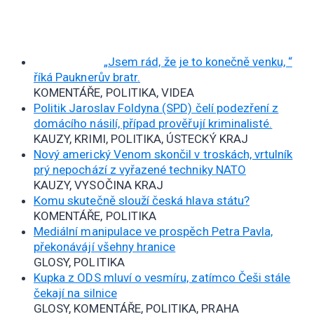
„Jsem rád, že je to konečně venku, “
říká Pauknerův bratr.
KOMENTÁŘE, POLITIKA, VIDEA
Politik Jaroslav Foldyna (SPD) čelí podezření z
domácího násilí, případ prověřují kriminalisté.
KAUZY, KRIMI, POLITIKA, ÚSTECKÝ KRAJ
Nový americký Venom skončil v troskách, vrtulník
prý nepochází z vyřazené techniky NATO
KAUZY, VYSOČINA KRAJ
Komu skutečně slouží česká hlava státu?
KOMENTÁŘE, POLITIKA
Mediální manipulace ve prospěch Petra Pavla,
překonávájí všehny hranice
GLOSY, POLITIKA
Kupka z ODS mluví o vesmíru, zatímco Češi stále
čekají na silnice
GLOSY, KOMENTÁŘE, POLITIKA, PRAHA