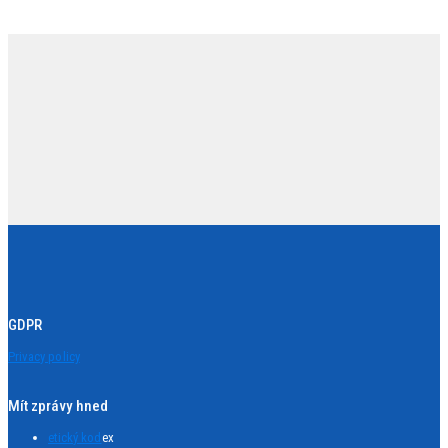
GDPR
Privacy policy
Mít zprávy hned
etický kod
ex