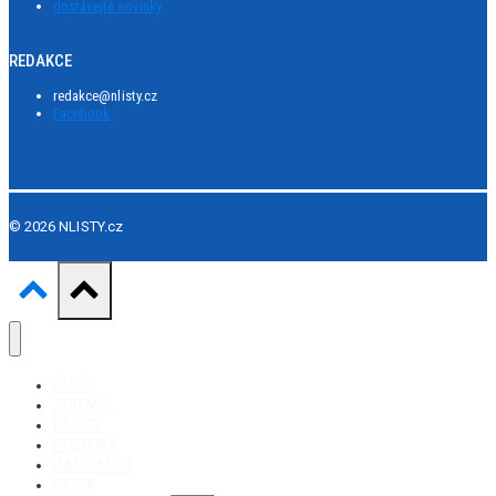
dostávejte novinky
REDAKCE
redakce@nlisty.cz
Facebook
© 2026 NLISTY.cz
ÚVOD
ZPRÁVY
KAUZY
POLITIKA
ZAHRANIČÍ
VIDEA