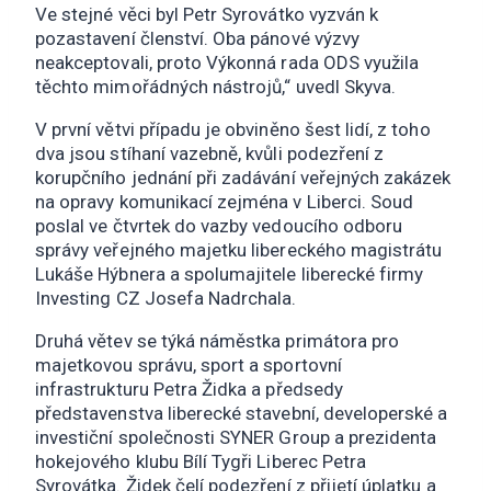
Ve stejné věci byl Petr Syrovátko vyzván k
pozastavení členství. Oba pánové výzvy
neakceptovali, proto Výkonná rada ODS využila
těchto mimořádných nástrojů,“ uvedl Skyva.
V první větvi případu je obviněno šest lidí, z toho
dva jsou stíhaní vazebně, kvůli podezření z
korupčního jednání při zadávání veřejných zakázek
na opravy komunikací zejména v Liberci. Soud
poslal ve čtvrtek do vazby vedoucího odboru
správy veřejného majetku libereckého magistrátu
Lukáše Hýbnera a spolumajitele liberecké firmy
Investing CZ Josefa Nadrchala.
Druhá větev se týká náměstka primátora pro
majetkovou správu, sport a sportovní
infrastrukturu Petra Židka a předsedy
představenstva liberecké stavební, developerské a
investiční společnosti SYNER Group a prezidenta
hokejového klubu Bílí Tygři Liberec Petra
Syrovátka. Židek čelí podezření z přijetí úplatku a