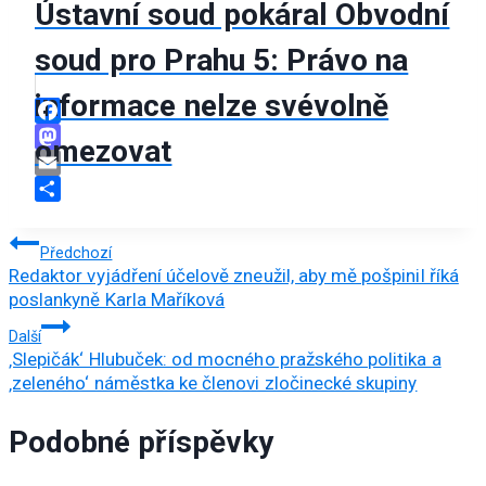
Ústavní soud pokáral Obvodní
soud pro Prahu 5: Právo na
informace nelze svévolně
Facebook
omezovat
Mastodon
Email
Share
Navigace
Předchozí
Redaktor vyjádření účelově zneužil, aby mě pošpinil říká
pro
poslankyně Karla Maříková
příspěvek
Další
‚Slepičák‘ Hlubuček: od mocného pražského politika a
‚zeleného‘ náměstka ke členovi zločinecké skupiny
Podobné příspěvky