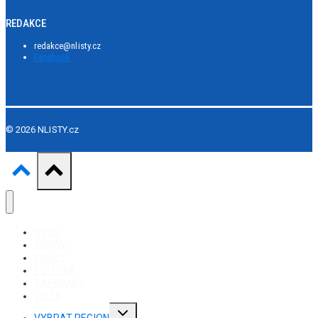
REDAKCE
redakce@nlisty.cz
Facebook
© 2026 NLISTY.cz
ÚVOD
ZPRÁVY
KAUZY
POLITIKA
ZAHRANIČÍ
VIDEA
Toggle
VYBRAT REGION