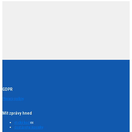
GDPR
Privacy policy
Mít zprávy hned
etický kod
ex
dostávejte novinky