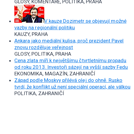
GLOSY, KOMENTÁŘE, POLITIKA, PRAHA
V kauze Dozimetr se objevují možné
vazby na regionální politiku
KAUZY, PRAHA
Ankara jako mediální kulisa, proč prezident Pavel
znovu rozděluje veřejnost
GLOSY, POLITIKA, PRAHA
Cena zlata míří k největšímu čtvrtletnímu propadu
od roku 2013. Investoři sázejí na vyšší sazby Fedu
EKONOMIKA, MAGAZÍN, ZAHRANIČÍ
Západ podle Moskvy přilévá olej do ohně. Rusko
tvrdí, že konflikt už není speciální operací, ale válkou
POLITIKA, ZAHRANIČÍ