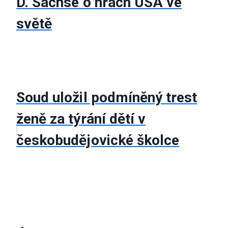
D. Sachse o hrách USA ve
světě
Soud uložil podmíněný trest
ženě za týrání dětí v
českobudějovické školce