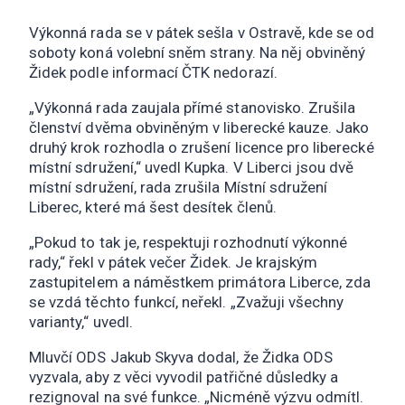
Výkonná rada se v pátek sešla v Ostravě, kde se od
soboty koná volební sněm strany. Na něj obviněný
Židek podle informací ČTK nedorazí.
„Výkonná rada zaujala přímé stanovisko. Zrušila
členství dvěma obviněným v liberecké kauze. Jako
druhý krok rozhodla o zrušení licence pro liberecké
místní sdružení,“ uvedl Kupka. V Liberci jsou dvě
místní sdružení, rada zrušila Místní sdružení
Liberec, které má šest desítek členů.
„Pokud to tak je, respektuji rozhodnutí výkonné
rady,“ řekl v pátek večer Židek. Je krajským
zastupitelem a náměstkem primátora Liberce, zda
se vzdá těchto funkcí, neřekl. „Zvažuji všechny
varianty,“ uvedl.
Mluvčí ODS Jakub Skyva dodal, že Židka ODS
vyzvala, aby z věci vyvodil patřičné důsledky a
rezignoval na své funkce. „Nicméně výzvu odmítl.