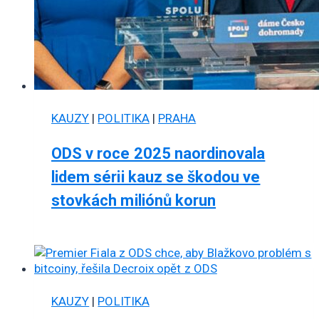
KAUZY
|
POLITIKA
|
PRAHA
ODS v roce 2025 naordinovala
lidem sérii kauz se škodou ve
stovkách miliónů korun
KAUZY
|
POLITIKA