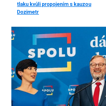
tlaku kvůli propojením s kauzou
Dozimetr