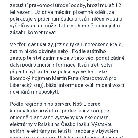
zneužití pravomoci úřední osoby, hrozí mu až 12
let vězení. Už dříve médiím písemně sdělil, že
pokračuje v práci náměstka a kvůli mlčenlivosti a
vyšetřování nemůže dotazy ohledně policejního
zásahu komentovat.
Ve třetí část kauzy, jež se týká Libereckého kraje,
zatím nikdo obviněn nebyl. Podle státního
zastupitelství zatím nelze v této věci podat žádné
další podrobnější informace. Kvůli třetí větvi
případu byl podat na policii vysvětlení také
liberecký hejtman Martin Půta (Starostové pro
Liberecký kraj), bližší informace kvůli mlčenlivosti
novinářům neposkytl.
Podle regionálního serveru Náš Liberec
kriminalisté prošetřují podezření z korupce
ohledně plánované výstavby krajské solární
elektrárny v Ralsku na Českolipsku. Výstavbu
solární elektrárny na letišti Hradčany v bývalém
vojenském prostoru Ralsko kraj teprve plánuje. V