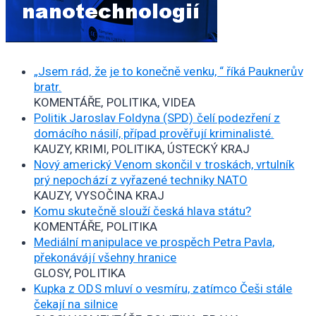
„Jsem rád, že je to konečně venku, “ říká Pauknerův
bratr.
KOMENTÁŘE, POLITIKA, VIDEA
Politik Jaroslav Foldyna (SPD) čelí podezření z
domácího násilí, případ prověřují kriminalisté.
KAUZY, KRIMI, POLITIKA, ÚSTECKÝ KRAJ
Nový americký Venom skončil v troskách, vrtulník
prý nepochází z vyřazené techniky NATO
KAUZY, VYSOČINA KRAJ
Komu skutečně slouží česká hlava státu?
KOMENTÁŘE, POLITIKA
Mediální manipulace ve prospěch Petra Pavla,
překonávájí všehny hranice
GLOSY, POLITIKA
Kupka z ODS mluví o vesmíru, zatímco Češi stále
čekají na silnice