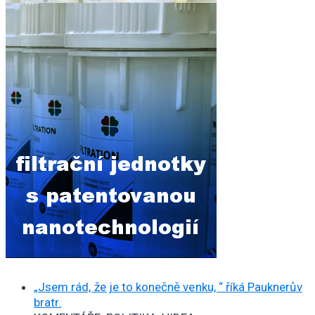
„Jsem rád, že je to konečně venku, “ říká Pauknerův
bratr.