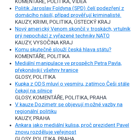
KOMENTÁŘE, POLITIKA, VIDEA
Politik Jaroslav Foldyna (SPD) čelí podezření z
domácího násilí, případ prověřují kriminalisté.
KAUZY, KRIMI, POLITIKA, ÚSTECKÝ KRAJ
Nový americký Venom skončil v troskách, vrtulník
prý nepochází z vyřazené techniky NATO
KAUZY, VYSOČINA KRAJ
Komu skutečně slouží česká hlava státu?
KOMENTÁŘE, POLITIKA
Mediální manipulace ve prospěch Petra Pavla,
překonávájí všehny hranice
GLOSY, POLITIKA
Kupka z ODS mluví o vesmíru, zatímco Češi stále
čekají na silnice
GLOSY, KOMENTÁŘE, POLITIKA, PRAHA
V kauze Dozimetr se objevují možné vazby na
regionální politiku
KAUZY, PRAHA
Ankara jako mediální kulisa, proč prezident Pavel
znovu rozděluje veřejnost
GLOSY, POLITIKA, PRAHA