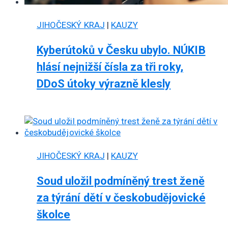
JIHOČESKÝ KRAJ
|
KAUZY
Kyberútoků v Česku ubylo. NÚKIB
hlásí nejnižší čísla za tři roky,
DDoS útoky výrazně klesly
JIHOČESKÝ KRAJ
|
KAUZY
Soud uložil podmíněný trest ženě
za týrání dětí v českobudějovické
školce