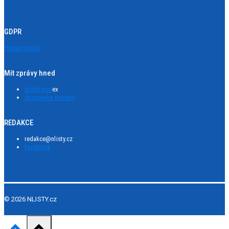
GDPR
Privacy policy
Mít zprávy hned
etický kod
ex
dostávejte novinky
REDAKCE
redakce@nlisty.cz
Facebook
© 2026 NLISTY.cz