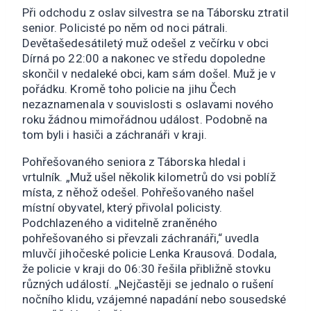
Při odchodu z oslav silvestra se na Táborsku ztratil
senior. Policisté po něm od noci pátrali.
Devětašedesátiletý muž odešel z večírku v obci
Dírná po 22:00 a nakonec ve středu dopoledne
skončil v nedaleké obci, kam sám došel. Muž je v
pořádku. Kromě toho policie na jihu Čech
nezaznamenala v souvislosti s oslavami nového
roku žádnou mimořádnou událost. Podobně na
tom byli i hasiči a záchranáři v kraji.
Pohřešovaného seniora z Táborska hledal i
vrtulník. „Muž ušel několik kilometrů do vsi poblíž
místa, z něhož odešel. Pohřešovaného našel
místní obyvatel, který přivolal policisty.
Podchlazeného a viditelně zraněného
pohřešovaného si převzali záchranáři,“ uvedla
mluvčí jihočeské policie Lenka Krausová. Dodala,
že policie v kraji do 06:30 řešila přibližně stovku
různých událostí. „Nejčastěji se jednalo o rušení
nočního klidu, vzájemné napadání nebo sousedské