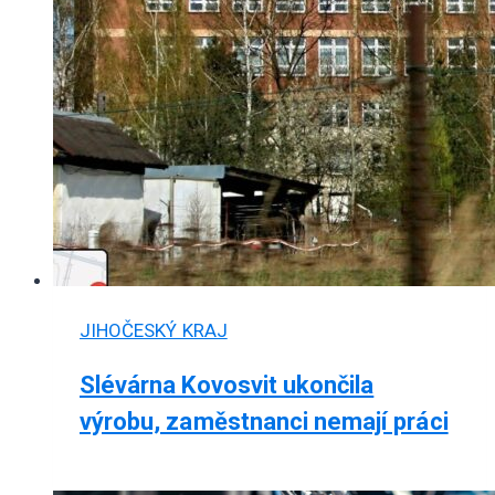
JIHOČESKÝ KRAJ
Slévárna Kovosvit ukončila
výrobu, zaměstnanci nemají práci