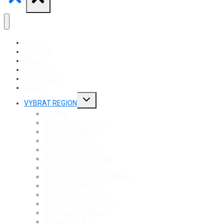
ÚVOD
ZPRÁVY
KAUZY
POLITIKA
ZAHRANIČÍ
VIDEA
Toggle
VYBRAT REGION
child
menu
PRAHA
KARLOVARSKÝ KRAJ
PLZEŇSKÝ KRAJ
ÚSTECKÝ KRAJ
JIHOČESKÝ KRAJ
STŘEDOČESKÝ KRAJ
LIBERECKÝ KRAJ
KRÁLOVÉHRADECKÝ KRAJ
VYSOČINA KRAJ
PARDUBICKÝ KRAJ
JIHOMORAVSKÝ KRAJ
OLOMOUCKÝ KRAJ
ZLÍNSKÝ KRAJ