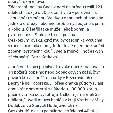
spory,“ řekla mluvčí.
Záchranáři na jihu Čech v noci na středu řešili 121
událostí, což je o 70 procent více v porovnání s
jinou noční směnou. Ve dvou desítkách případů se
jednalo o úrazy nebo jiné problémy spojené s pitím
alkoholu. Ošetřili také muže, jehož poranila
pyrotechnika. Stalo se to u Lipna na
Českokrumlovsku, když mu pyrotechnika vybuchla
v ruce a poranila dlaň. „Jednalo se o jediné zranění
zábavní pyrotechnikou,“ uvedla mluvčí jihočeských
záchranářů Petra Kafková.
Jihočeští hasiči při silvestrovské noci zasahovali u
14 požárů popelnic nebo odpadkových košů, čtyř
požárů křoví a požáru chatky v Bežerovicích u
Bechyně na Táborsku. „Hořela chatka půdorysu asi
osm krát osm metrů se škodou 100.000 korun,
příčina vzniku se vyšetřuje. Celkem jsme měli 36
událostí,“ uvedl mluvčí hasičů v kraji Vratislav Malý.
Dodal, že ve Starých Hodějovicích na
Českobudějovicku po půlnoci hořelo asi 40 tújí u