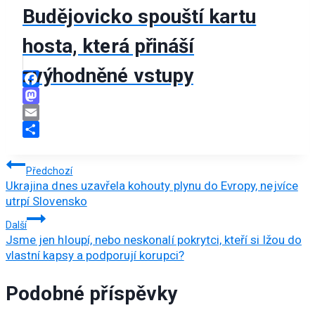
Budějovicko spouští kartu
hosta, která přináší
zvýhodněné vstupy
Facebook
Mastodon
Email
Share
Navigace
Předchozí
Ukrajina dnes uzavřela kohouty plynu do Evropy, nejvíce
pro
utrpí Slovensko
příspěvek
Další
Jsme jen hloupí, nebo neskonalí pokrytci, kteří si lžou do
vlastní kapsy a podporují korupci?
Podobné příspěvky