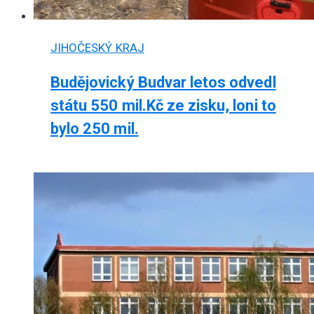
JIHOČESKÝ KRAJ
Budějovický Budvar letos odvedl
státu 550 mil.Kč ze zisku, loni to
bylo 250 mil.