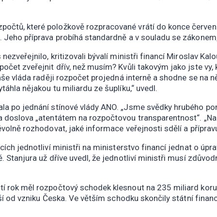
počtů, které položkově rozpracované vrátí do konce červenc
ě. Jeho příprava probíhá standardně a v souladu se zákonem,
nezveřejnilo, kritizovali bývalí ministři financí Miroslav Ka
počet zveřejnit dřív, než musím? Kvůli takovým jako jste vy,
Naše vláda raději rozpočet projedná interně a shodne se na n
táhla nějakou tu miliardu ze šuplíku,“ uvedl.
ala po jednání stínové vlády ANO. „Jsme svědky hrubého por
 a doslova „atentátem na rozpočtovou transparentnost“. „Nar
vévolně rozhodovat, jaké informace veřejnosti sdělí a přípr
ících jednotliví ministři na ministerstvo financí jednat o úp
. Stanjura už dříve uvedl, že jednotliví ministři musí zdůvo
tí rok měl rozpočtový schodek klesnout na 235 miliard koru
lubší od vzniku Česka. Ve větším schodku skončily státní fina