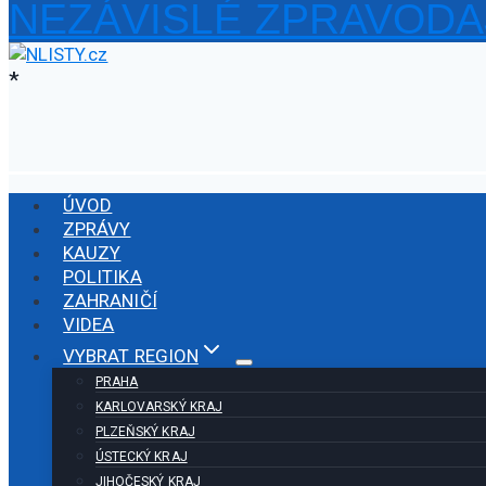
NEZÁVISLÉ ZPRAVODA
Přeskočit
na
obsah
*
ÚVOD
ZPRÁVY
KAUZY
POLITIKA
ZAHRANIČÍ
VIDEA
VYBRAT REGION
PRAHA
KARLOVARSKÝ KRAJ
PLZEŇSKÝ KRAJ
ÚSTECKÝ KRAJ
JIHOČESKÝ KRAJ