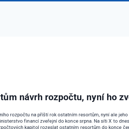
rtům návrh rozpočtu, nyní ho zv
tního rozpočtu na příští rok ostatním resortům, nyní ale jeh
inisterstvo financí zveřejní do konce srpna. Na síti X to dne
zpočtových kapitol rozeslat ostatním resortům do konce červ