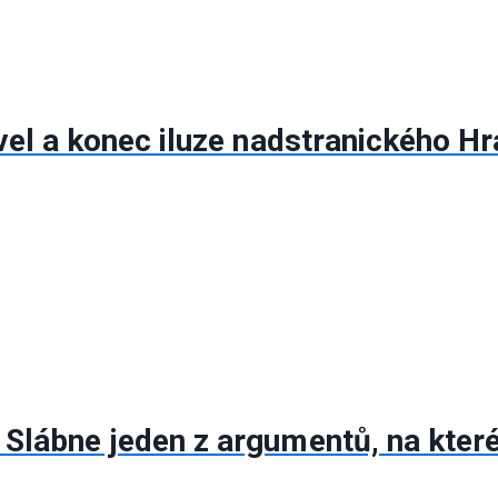
vel a konec iluze nadstranického H
lábne jeden z argumentů, na které 