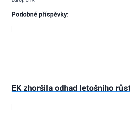
zdroj: ČTK
Podobné příspěvky:
EK zhoršila odhad letošního rů