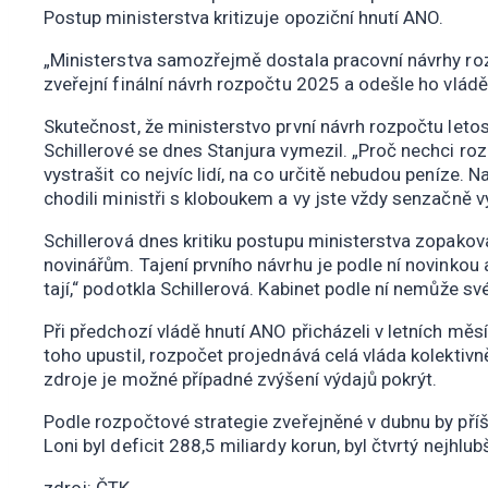
Postup ministerstva kritizuje opoziční hnutí ANO.
„Ministerstva samozřejmě dostala pracovní návrhy roz
zveřejní finální návrh rozpočtu 2025 a odešle ho vlád
Skutečnost, že ministerstvo první návrh rozpočtu letos 
Schillerové se dnes Stanjura vymezil. „Proč nechci roz
vystrašit co nejvíc lidí, na co určitě nebudou peníze. 
chodili ministři s kloboukem a vy jste vždy senzačně vy
Schillerová dnes kritiku postupu ministerstva zopakov
novinářům. Tajení prvního návrhu je podle ní novinkou
tají,“ podotkla Schillerová. Kabinet podle ní nemůže s
Při předchozí vládě hnutí ANO přicházeli v letních měs
toho upustil, rozpočet projednává celá vláda kolektivně
zdroje je možné případné zvýšení výdajů pokrýt.
Podle rozpočtové strategie zveřejněné v dubnu by příš
Loni byl deficit 288,5 miliardy korun, byl čtvrtý nejh