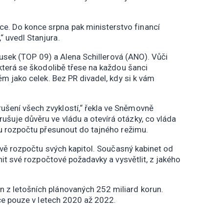
e. Do konce srpna pak ministerstvo financí
“ uvedl Stanjura.
lousek (TOP 09) a Alena Schillerová (ANO). Vůči
 která se škodolibě třese na každou šanci
ěm jako celek. Bez PR divadel, kdy si k vám
ušení všech zvyklostí,“ řekla ve Sněmovně
ušuje důvěru ve vládu a otevírá otázky, co vláda
avu rozpočtu přesunout do tajného režimu.
ravě rozpočtu svých kapitol. Současný kabinet od
dnit své rozpočtové požadavky a vysvětlit, z jakého
n z letošních plánovaných 252 miliard korun.
nce pouze v letech 2020 až 2022.