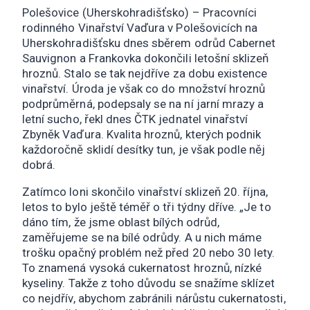
Polešovice (Uherskohradišťsko) – Pracovníci
rodinného Vinařství Vaďura v Polešovicích na
Uherskohradišťsku dnes sběrem odrůd Cabernet
Sauvignon a Frankovka dokončili letošní sklizeň
hroznů. Stalo se tak nejdříve za dobu existence
vinařství. Úroda je však co do množství hroznů
podprůměrná, podepsaly se na ní jarní mrazy a
letní sucho, řekl dnes ČTK jednatel vinařství
Zbyněk Vaďura. Kvalita hroznů, kterých podnik
každoročně sklidí desítky tun, je však podle něj
dobrá.
Zatímco loni skončilo vinařství sklizeň 20. října,
letos to bylo ještě téměř o tři týdny dříve. „Je to
dáno tím, že jsme oblast bílých odrůd,
zaměřujeme se na bílé odrůdy. A u nich máme
trošku opačný problém než před 20 nebo 30 lety.
To znamená vysoká cukernatost hroznů, nízké
kyseliny. Takže z toho důvodu se snažíme sklízet
co nejdřív, abychom zabránili nárůstu cukernatosti,