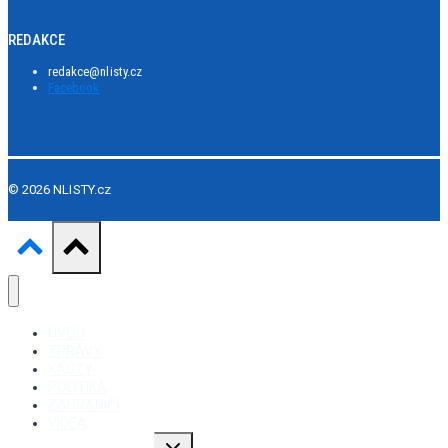
REDAKCE
redakce@nlisty.cz
Facebook
© 2026 NLISTY.cz
ÚVOD
ZPRÁVY
KAUZY
POLITIKA
ZAHRANIČÍ
VIDEA
Toggle