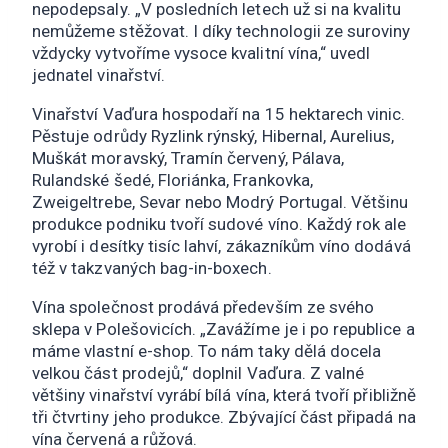
nepodepsaly. „V posledních letech už si na kvalitu
nemůžeme stěžovat. I díky technologii ze suroviny
vždycky vytvoříme vysoce kvalitní vína,“ uvedl
jednatel vinařství.
Vinařství Vaďura hospodaří na 15 hektarech vinic.
Pěstuje odrůdy Ryzlink rýnský, Hibernal, Aurelius,
Muškát moravský, Tramín červený, Pálava,
Rulandské šedé, Floriánka, Frankovka,
Zweigeltrebe, Sevar nebo Modrý Portugal. Většinu
produkce podniku tvoří sudové víno. Každý rok ale
vyrobí i desítky tisíc lahví, zákazníkům víno dodává
též v takzvaných bag-in-boxech.
Vína společnost prodává především ze svého
sklepa v Polešovicích. „Zavážíme je i po republice a
máme vlastní e-shop. To nám taky dělá docela
velkou část prodejů,“ doplnil Vaďura. Z valné
většiny vinařství vyrábí bílá vína, která tvoří přibližně
tři čtvrtiny jeho produkce. Zbývající část připadá na
vína červená a růžová.