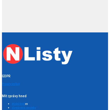
GDPR
Privacy policy
Mít zprávy hned
etický kod
ex
dostávejte novinky