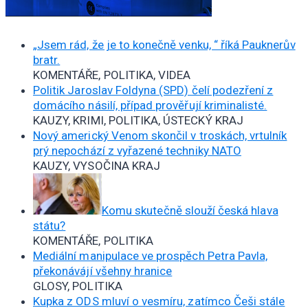
„Jsem rád, že je to konečně venku, “ říká Pauknerův
bratr.
KOMENTÁŘE, POLITIKA, VIDEA
Politik Jaroslav Foldyna (SPD) čelí podezření z
domácího násilí, případ prověřují kriminalisté.
KAUZY, KRIMI, POLITIKA, ÚSTECKÝ KRAJ
Nový americký Venom skončil v troskách, vrtulník
prý nepochází z vyřazené techniky NATO
KAUZY, VYSOČINA KRAJ
Komu skutečně slouží česká hlava
státu?
KOMENTÁŘE, POLITIKA
Mediální manipulace ve prospěch Petra Pavla,
překonávájí všehny hranice
GLOSY, POLITIKA
Kupka z ODS mluví o vesmíru, zatímco Češi stále