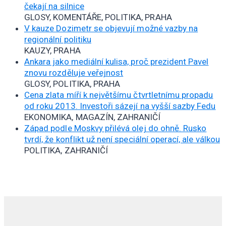
čekají na silnice
GLOSY, KOMENTÁŘE, POLITIKA, PRAHA
V kauze Dozimetr se objevují možné vazby na
regionální politiku
KAUZY, PRAHA
Ankara jako mediální kulisa, proč prezident Pavel
znovu rozděluje veřejnost
GLOSY, POLITIKA, PRAHA
Cena zlata míří k největšímu čtvrtletnímu propadu
od roku 2013. Investoři sázejí na vyšší sazby Fedu
EKONOMIKA, MAGAZÍN, ZAHRANIČÍ
Západ podle Moskvy přilévá olej do ohně. Rusko
tvrdí, že konflikt už není speciální operací, ale válkou
POLITIKA, ZAHRANIČÍ