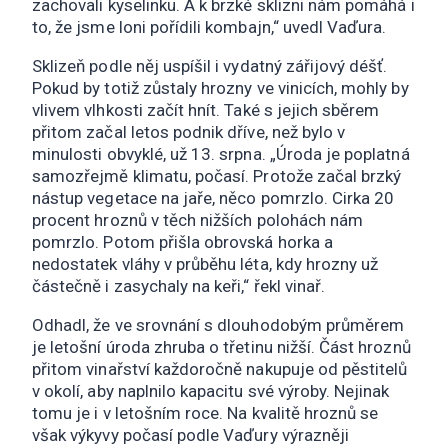
zachovali kyselinku. A k brzké sklizni nám pomáhá i
to, že jsme loni pořídili kombajn,“ uvedl Vaďura.
Sklizeň podle něj uspíšil i vydatný zářijový déšť.
Pokud by totiž zůstaly hrozny ve vinicích, mohly by
vlivem vlhkosti začít hnít. Také s jejich sběrem
přitom začal letos podnik dříve, než bylo v
minulosti obvyklé, už 13. srpna. „Úroda je poplatná
samozřejmě klimatu, počasí. Protože začal brzký
nástup vegetace na jaře, něco pomrzlo. Cirka 20
procent hroznů v těch nižších polohách nám
pomrzlo. Potom přišla obrovská horka a
nedostatek vláhy v průběhu léta, kdy hrozny už
částečně i zasychaly na keři,“ řekl vinař.
Odhadl, že ve srovnání s dlouhodobým průměrem
je letošní úroda zhruba o třetinu nižší. Část hroznů
přitom vinařství každoročně nakupuje od pěstitelů
v okolí, aby naplnilo kapacitu své výroby. Nejinak
tomu je i v letošním roce. Na kvalitě hroznů se
však výkyvy počasí podle Vaďury výrazněji