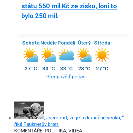
státu 550 mil.Kč ze zisku, loni to
bylo 250 mil.
Sobota
Neděle
Pondělí
Úterý
Středa
27 °C
30 °C
33 °C
28 °C
27 °C
Předpověď počasí
„Jsem rád, že je to konečně venku, “
říká Pauknerův bratr.
KOMENTÁŘE, POLITIKA, VIDEA