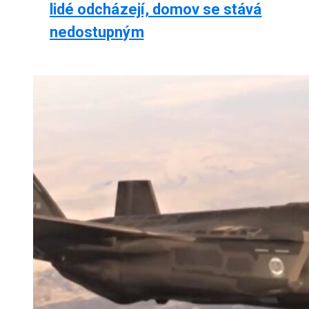
lidé odcházejí, domov se stává
nedostupným