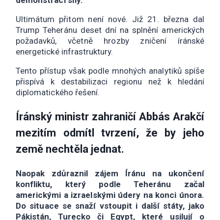
demonstraci síly.
Ultimátum přitom není nové. Již 21. března dal
Trump Teheránu deset dní na splnění amerických
požadavků, včetně hrozby zničení íránské
energetické infrastruktury.
Tento přístup však podle mnohých analytiků spíše
přispívá k destabilizaci regionu než k hledání
diplomatického řešení.
Íránský ministr zahraničí
Abbás Arakčí
mezitím odmítl tvrzení, že by jeho
země nechtěla jednat.
Naopak zdůraznil zájem Íránu na ukončení
konfliktu, který podle Teheránu začal
americkými a izraelskými údery na konci února.
Do situace se snaží vstoupit i další státy, jako
Pákistán, Turecko či Egypt, které usilují o