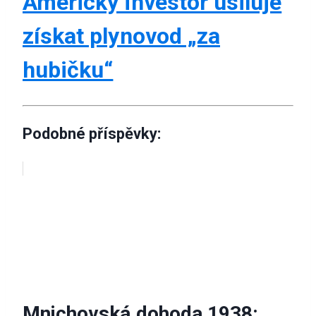
Americký investor usiluje
získat plynovod „za
hubičku“
Podobné příspěvky:
Mnichovská dohoda 1938: