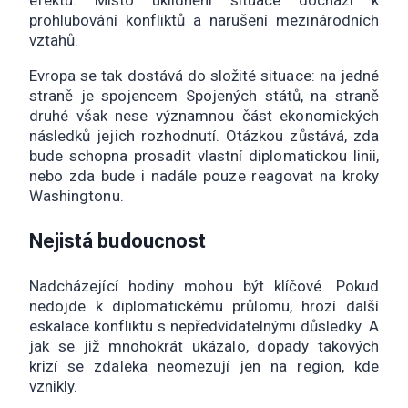
efektu. Místo uklidnění situace dochází k
prohlubování konfliktů a narušení mezinárodních
vztahů.
Evropa se tak dostává do složité situace: na jedné
straně je spojencem Spojených států, na straně
druhé však nese významnou část ekonomických
následků jejich rozhodnutí. Otázkou zůstává, zda
bude schopna prosadit vlastní diplomatickou linii,
nebo zda bude i nadále pouze reagovat na kroky
Washingtonu.
Nejistá budoucnost
Nadcházející hodiny mohou být klíčové. Pokud
nedojde k diplomatickému průlomu, hrozí další
eskalace konfliktu s nepředvídatelnými důsledky. A
jak se již mnohokrát ukázalo, dopady takových
krizí se zdaleka neomezují jen na region, kde
vznikly.