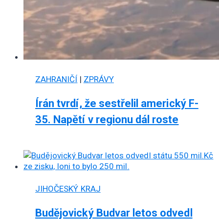
ZAHRANIČÍ
|
ZPRÁVY
Írán tvrdí, že sestřelil americký F-
35. Napětí v regionu dál roste
JIHOČESKÝ KRAJ
Budějovický Budvar letos odvedl