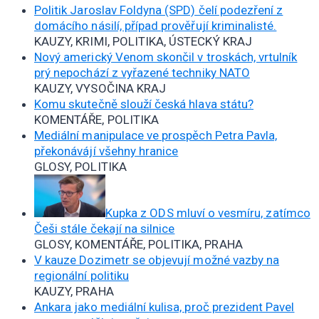
Politik Jaroslav Foldyna (SPD) čelí podezření z
domácího násilí, případ prověřují kriminalisté.
KAUZY, KRIMI, POLITIKA, ÚSTECKÝ KRAJ
Nový americký Venom skončil v troskách, vrtulník
prý nepochází z vyřazené techniky NATO
KAUZY, VYSOČINA KRAJ
Komu skutečně slouží česká hlava státu?
KOMENTÁŘE, POLITIKA
Mediální manipulace ve prospěch Petra Pavla,
překonávájí všehny hranice
GLOSY, POLITIKA
Kupka z ODS mluví o vesmíru, zatímco
Češi stále čekají na silnice
GLOSY, KOMENTÁŘE, POLITIKA, PRAHA
V kauze Dozimetr se objevují možné vazby na
regionální politiku
KAUZY, PRAHA
Ankara jako mediální kulisa, proč prezident Pavel