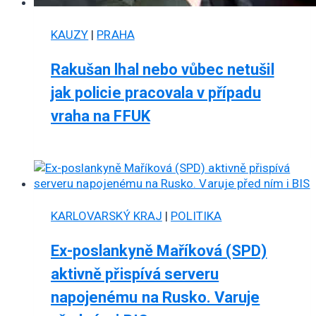
KAUZY
|
PRAHA
Rakušan lhal nebo vůbec netušil
jak policie pracovala v případu
vraha na FFUK
KARLOVARSKÝ KRAJ
|
POLITIKA
Ex-poslankyně Maříková (SPD)
aktivně přispívá serveru
napojenému na Rusko. Varuje