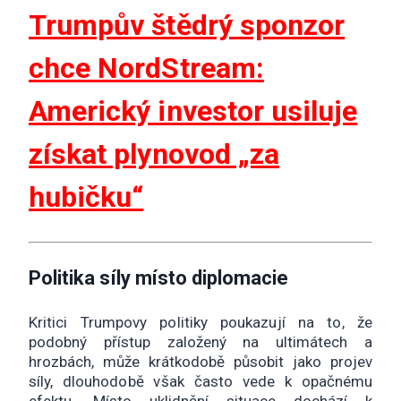
Trumpův štědrý sponzor
chce NordStream:
Americký investor usiluje
získat plynovod „za
hubičku“
Politika síly místo diplomacie
Kritici Trumpovy politiky poukazují na to, že
podobný přístup založený na ultimátech a
hrozbách, může krátkodobě působit jako projev
síly, dlouhodobě však často vede k opačnému