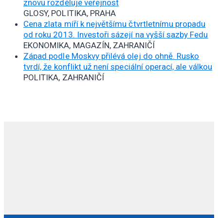
znovu rozděluje veřejnost
GLOSY, POLITIKA, PRAHA
Cena zlata míří k největšímu čtvrtletnímu propadu
od roku 2013. Investoři sázejí na vyšší sazby Fedu
EKONOMIKA, MAGAZÍN, ZAHRANIČÍ
Západ podle Moskvy přilévá olej do ohně. Rusko
tvrdí, že konflikt už není speciální operací, ale válkou
POLITIKA, ZAHRANIČÍ