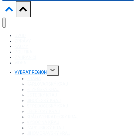
ÚVOD
ZPRÁVY
KAUZY
POLITIKA
ZAHRANIČÍ
VIDEA
Toggle
VYBRAT REGION
child
menu
PRAHA
KARLOVARSKÝ KRAJ
PLZEŇSKÝ KRAJ
ÚSTECKÝ KRAJ
JIHOČESKÝ KRAJ
STŘEDOČESKÝ KRAJ
LIBERECKÝ KRAJ
KRÁLOVÉHRADECKÝ KRAJ
VYSOČINA KRAJ
PARDUBICKÝ KRAJ
JIHOMORAVSKÝ KRAJ