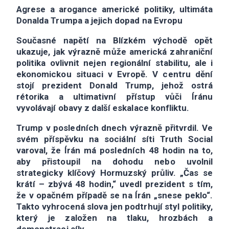
Agrese a arogance americké politiky, ultimáta
Donalda Trumpa
a jejich dopad na Evropu
Současné napětí na Blízkém východě opět
ukazuje, jak výrazně může americká zahraniční
politika ovlivnit nejen regionální stabilitu, ale i
ekonomickou situaci v Evropě. V centru dění
stojí prezident
Donald Trump
, jehož ostrá
rétorika a ultimativní přístup vůči Íránu
vyvolávají obavy z další eskalace konfliktu.
Trump v posledních dnech výrazně přitvrdil. Ve
svém příspěvku na sociální síti Truth Social
varoval, že Írán má posledních 48 hodin na to,
aby přistoupil na dohodu nebo uvolnil
strategicky klíčový Hormuzský průliv. „Čas se
krátí – zbývá 48 hodin,“ uvedl prezident s tím,
že v opačném případě se na Írán „snese peklo“.
Takto vyhrocená slova jen podtrhují styl politiky,
který je založen na tlaku, hrozbách a