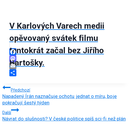
V Karlových Varech medii
opěvovaný svátek filmu
tentokrát začal bez Jiřího
Facebook
Bartošky.
Mastodon
Email
Share
Navigace
Předchozí
Napadený Írán naznačuje ochotu jednat o míru, boje
pro
pokračují šestý týden
příspěvek
Další
Návrat do slušnosti? V české politice spíš sci-fi než plán