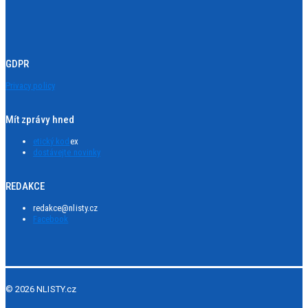
GDPR
Privacy policy
Mít zprávy hned
etický kod
ex
dostávejte novinky
REDAKCE
redakce@nlisty.cz
Facebook
© 2026 NLISTY.cz