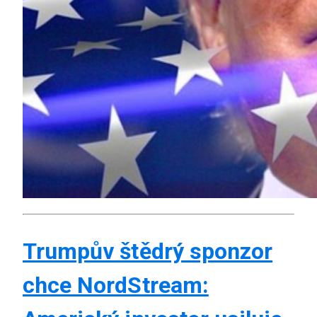
Trumpův štědrý sponzor
chce NordStream: