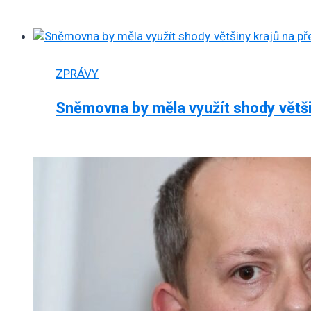
ZPRÁVY
Sněmovna by měla využít shody větši