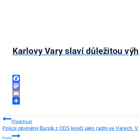
Karlovy Vary slaví důležitou vý
Facebook
Mastodon
Email
Share
Navigace
Předchozí
Policií obviněný Bursík z ODS končí jako radní ve Varech. 
pro
Další