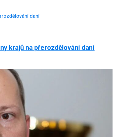
ny krajů na přerozdělování daní