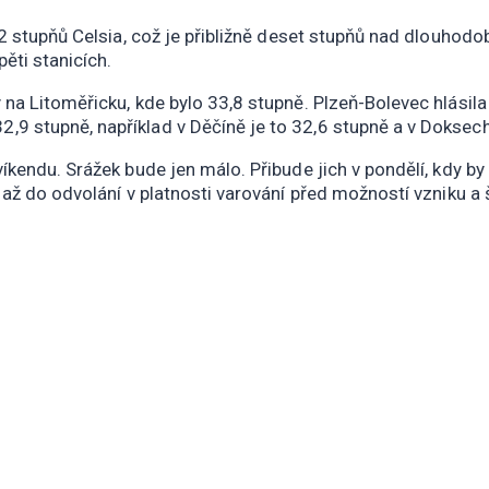
32 stupňů Celsia, což je přibližně deset stupňů nad dlouhod
ěti stanicích.
na Litoměřicku, kde bylo 33,8 stupně. Plzeň-Bolevec hlásila
9 stupně, například v Děčíně je to 32,6 stupně a v Doksec
íkendu. Srážek bude jen málo. Přibude jich v pondělí, kdy b
až do odvolání v platnosti varování před možností vzniku a š