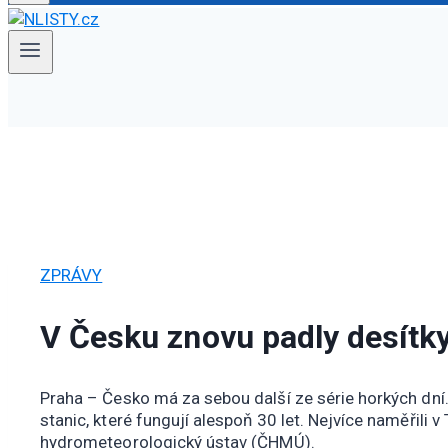
ZPRÁVY
V Česku znovu padly desítky
Praha – Česko má za sebou další ze série horkých dní
stanic, které fungují alespoň 30 let. Nejvíce naměřili 
hydrometeorologický ústav (ČHMÚ).