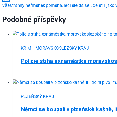
příspěvek
Všestranný heřmánek pomáhá, lečí ale dá se udělat i jako 
Podobné příspěvky
KRIMI
|
MORAVSKOSLEZSKÝ KRAJ
Policie stíhá exnáměstka moravskos
PLZEŇSKÝ KRAJ
Němci se koupali v plzeňské kašně, lil