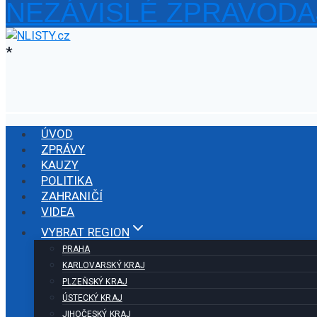
NEZÁVISLÉ ZPRAVODA
Přeskočit
na
obsah
*
ÚVOD
ZPRÁVY
KAUZY
POLITIKA
ZAHRANIČÍ
VIDEA
VYBRAT REGION
PRAHA
KARLOVARSKÝ KRAJ
PLZEŇSKÝ KRAJ
ÚSTECKÝ KRAJ
JIHOČESKÝ KRAJ