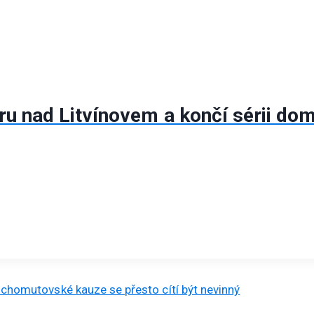
hru nad Litvínovem a končí sérii do
V chomutovské kauze se přesto cítí být nevinný