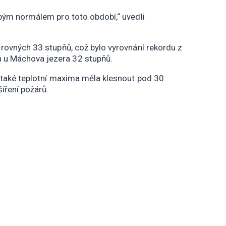
obým normálem pro toto období,“ uvedli
 rovných 33 stupňů, což bylo vyrovnání rekordu z
h u Máchova jezera 32 stupňů.
y také teplotní maxima měla klesnout pod 30
íření požárů.