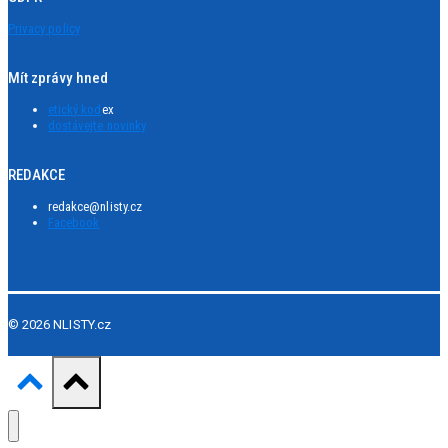
Privacy policy
Mít zprávy hned
etický kod
ex
dostávejte novinky
REDAKCE
redakce@nlisty.cz
Facebook
© 2026 NLISTY.cz