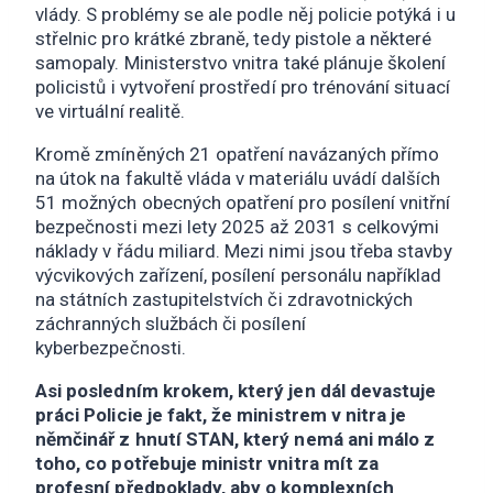
vlády. S problémy se ale podle něj policie potýká i u
střelnic pro krátké zbraně, tedy pistole a některé
samopaly. Ministerstvo vnitra také plánuje školení
policistů i vytvoření prostředí pro trénování situací
ve virtuální realitě.
Kromě zmíněných 21 opatření navázaných přímo
na útok na fakultě vláda v materiálu uvádí dalších
51 možných obecných opatření pro posílení vnitřní
bezpečnosti mezi lety 2025 až 2031 s celkovými
náklady v řádu miliard. Mezi nimi jsou třeba stavby
výcvikových zařízení, posílení personálu například
na státních zastupitelstvích či zdravotnických
záchranných službách či posílení
kyberbezpečnosti.
Asi posledním krokem, který jen dál devastuje
práci Policie je fakt, že ministrem v nitra je
němčinář z hnutí STAN, který nemá ani málo z
toho, co potřebuje ministr vnitra mít za
profesní předpoklady, aby o komplexních