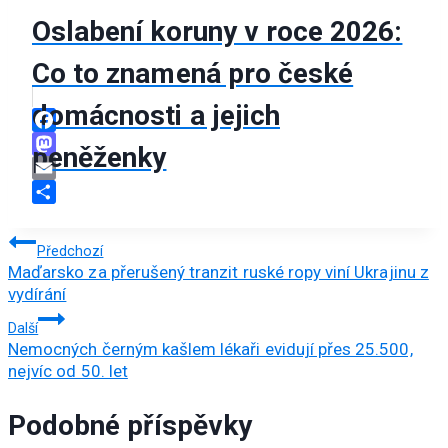
Oslabení koruny v roce 2026:
Co to znamená pro české
domácnosti a jejich
Facebook
peněženky
Mastodon
Email
Share
Navigace
Předchozí
Maďarsko za přerušený tranzit ruské ropy viní Ukrajinu z
pro
vydírání
příspěvek
Další
Nemocných černým kašlem lékaři evidují přes 25.500,
nejvíc od 50. let
Podobné příspěvky