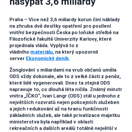
nasypat 3,6 miliardy
Praha – Vice než 3,6 miliardy korun činí náklady
na zhruba dvě desítky opatření pro posílení
vnitřní bezpečnosti Česka po loňské střelbě na
Filozofické fakultě Univerzity Karlovy, které
projednala vláda. Vyplývá to z
vládního
materiálu
, na který upozornil
server
Ekonomický deník
.
Žonglování s miliardami na vrub občanů uměla
ODS vždy dokonale, ale to z velké části z peněz,
které lidé vygenerovali. Dnes ta stejná ODS
napravuje to, co dlouhá léta ničila. Známý minstr
vnitra „ÍČKO“, Ivan Langr (ODS) stál u jednoho z
největších rozvratů nejen policejních služeben
a jejich redukování až na hranu funkčnosti
základních služeb, ale také privatizace majetku
ministerstva byla například v oblasti
rekreačních a dalších areálů totálně největší v