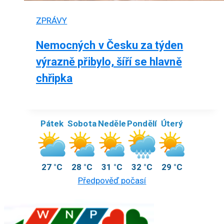
ZPRÁVY
Nemocných v Česku za týden
výrazně přibylo, šíří se hlavně
chřipka
Pátek
Sobota
Neděle
Pondělí
Úterý
27 °C
28 °C
31 °C
32 °C
29 °C
Předpověď počasí