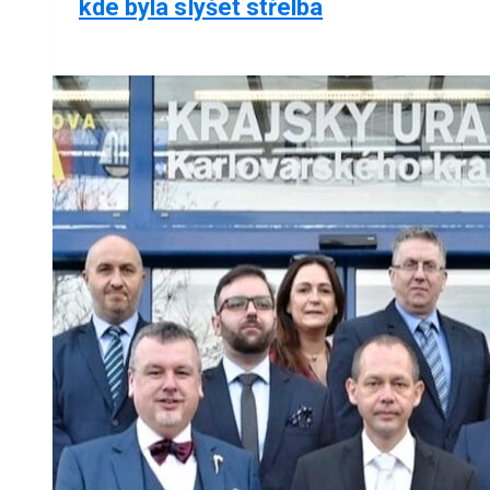
kde byla slyšet střelba