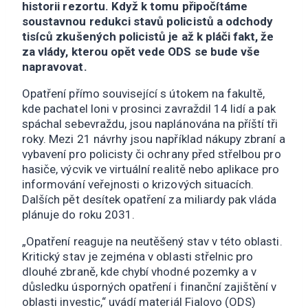
historii rezortu. Když k tomu připočítáme
soustavnou redukci stavů policistů a odchody
tisíců zkušených policistů je až k pláči fakt, že
za vlády, kterou opět vede ODS se bude vše
napravovat.
Opatření přímo související s útokem na fakultě,
kde pachatel loni v prosinci zavraždil 14 lidí a pak
spáchal sebevraždu, jsou naplánována na příští tři
roky. Mezi 21 návrhy jsou například nákupy zbraní a
vybavení pro policisty či ochrany před střelbou pro
hasiče, výcvik ve virtuální realitě nebo aplikace pro
informování veřejnosti o krizových situacích.
Dalších pět desítek opatření za miliardy pak vláda
plánuje do roku 2031.
„Opatření reaguje na neutěšený stav v této oblasti.
Kritický stav je zejména v oblasti střelnic pro
dlouhé zbraně, kde chybí vhodné pozemky a v
důsledku úsporných opatření i finanční zajištění v
oblasti investic,“ uvádí materiál Fialovo (ODS)