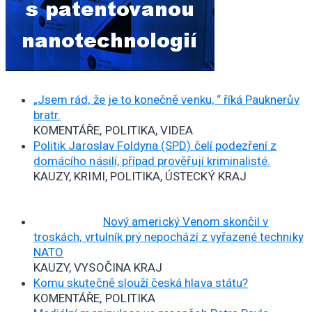
„Jsem rád, že je to konečně venku, “ říká Pauknerův
bratr.
KOMENTÁŘE, POLITIKA, VIDEA
Politik Jaroslav Foldyna (SPD) čelí podezření z
domácího násilí, případ prověřují kriminalisté.
KAUZY, KRIMI, POLITIKA, ÚSTECKÝ KRAJ
Nový americký Venom skončil v
troskách, vrtulník prý nepochází z vyřazené techniky
NATO
KAUZY, VYSOČINA KRAJ
Komu skutečně slouží česká hlava státu?
KOMENTÁŘE, POLITIKA