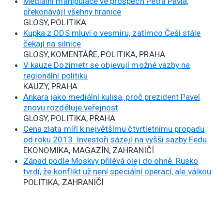
Mediální manipulace ve prospěch Petra Pavla,
překonávájí všehny hranice
GLOSY, POLITIKA
Kupka z ODS mluví o vesmíru, zatímco Češi stále
čekají na silnice
GLOSY, KOMENTÁŘE, POLITIKA, PRAHA
V kauze Dozimetr se objevují možné vazby na
regionální politiku
KAUZY, PRAHA
Ankara jako mediální kulisa, proč prezident Pavel
znovu rozděluje veřejnost
GLOSY, POLITIKA, PRAHA
Cena zlata míří k největšímu čtvrtletnímu propadu
od roku 2013. Investoři sázejí na vyšší sazby Fedu
EKONOMIKA, MAGAZÍN, ZAHRANIČÍ
Západ podle Moskvy přilévá olej do ohně. Rusko
tvrdí, že konflikt už není speciální operací, ale válkou
POLITIKA, ZAHRANIČÍ