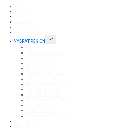
ÚVOD
ZPRÁVY
KAUZY
POLITIKA
ZAHRANIČÍ
VIDEA
Toggle
VYBRAT REGION
child
menu
PRAHA
KARLOVARSKÝ KRAJ
PLZEŇSKÝ KRAJ
ÚSTECKÝ KRAJ
JIHOČESKÝ KRAJ
STŘEDOČESKÝ KRAJ
LIBERECKÝ KRAJ
KRÁLOVÉHRADECKÝ KRAJ
VYSOČINA KRAJ
PARDUBICKÝ KRAJ
JIHOMORAVSKÝ KRAJ
OLOMOUCKÝ KRAJ
ZLÍNSKÝ KRAJ
MORAVSKOSLEZSKÝ KRAJ
EKONOMIKA
LIFESTYLE