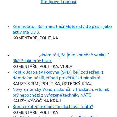
Předpověď počasí
Komnetátor Schmarz tlačí Motoristy do pasti, jako
aktivista ODS.
KOMENTÁŘE, POLITIKA
„Jsem rád, že je to konečně venku, “
říká Pauknerův bratr.
KOMENTÁŘE, POLITIKA, VIDEA
Politik Jaroslav Foldyna (SPD) čelí podezření z
domácího násilí, případ prověřují kriminalisté.
KAUZY, KRIMI, POLITIKA, ÚSTECKÝ KRAJ
Nový americký Venom skončil v troskách, vrtulník
prý nepochází z vyřazené techniky NATO
KAUZY, VYSOČINA KRAJ
Komu skutečně slouží česká hlava státu?
KOMENTÁŘE, POLITIKA