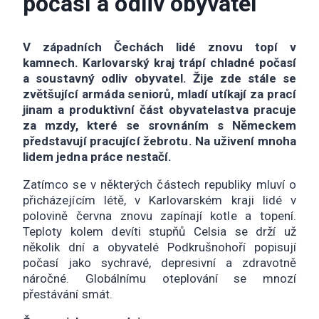
počasí a odliv obyvatel
V západních Čechách lidé znovu topí v
kamnech. Karlovarský kraj trápí chladné počasí
a soustavný odliv obyvatel. Žije zde stále se
zvětšující armáda seniorů, mladí utíkají za prací
jinam a produktivní část obyvatelastva pracuje
za mzdy, které se srovnáním s Německem
představují pracující žebrotu. Na uživení mnoha
lidem jedna práce nestačí.
Zatímco se v některých částech republiky mluví o
přicházejícím létě, v Karlovarském kraji lidé v
polovině června znovu zapínají kotle a topení.
Teploty kolem devíti stupňů Celsia se drží už
několik dní a obyvatelé Podkrušnohoří popisují
počasí jako sychravé, depresivní a zdravotně
náročné. Globálnímu oteplování se mnozí
přestávání smát.