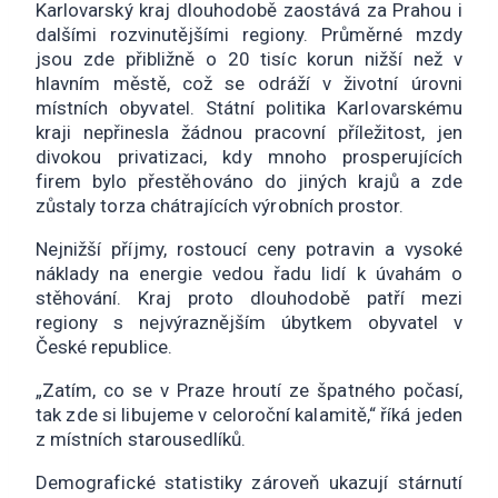
Karlovarský kraj dlouhodobě zaostává za Prahou i
dalšími rozvinutějšími regiony. Průměrné mzdy
jsou zde přibližně o 20 tisíc korun nižší než v
hlavním městě, což se odráží v životní úrovni
místních obyvatel. Státní politika Karlovarskému
kraji nepřinesla žádnou pracovní příležitost, jen
divokou privatizaci, kdy mnoho prosperujících
firem bylo přestěhováno do jiných krajů a zde
zůstaly torza chátrajících výrobních prostor.
Nejnižší příjmy, rostoucí ceny potravin a vysoké
náklady na energie vedou řadu lidí k úvahám o
stěhování. Kraj proto dlouhodobě patří mezi
regiony s nejvýraznějším úbytkem obyvatel v
České republice.
„Zatím, co se v Praze hroutí ze špatného počasí,
tak zde si libujeme v celoroční kalamitě,“ říká jeden
z místních starousedlíků.
Demografické statistiky zároveň ukazují stárnutí