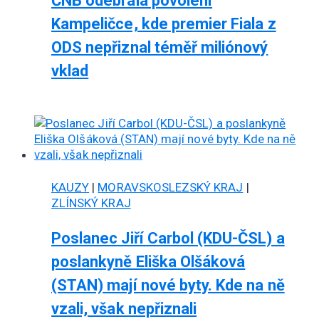
ČNB odebrala povolení
Kampeličce, kde premier Fiala z
ODS nepřiznal téměř miliónový
vklad
KAUZY
|
MORAVSKOSLEZSKÝ KRAJ
|
ZLÍNSKÝ KRAJ
Poslanec Jiří Carbol (KDU-ČSL) a
poslankyně Eliška Olšáková
(STAN) mají nové byty. Kde na ně
vzali, však nepřiznali