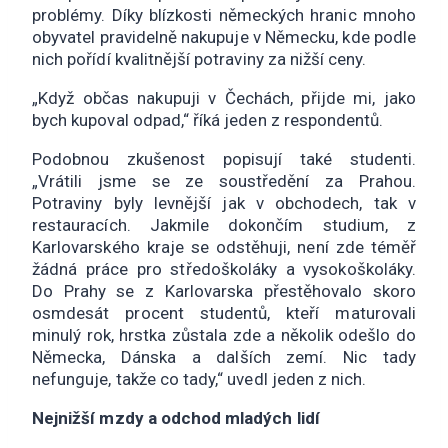
problémy. Díky blízkosti německých hranic mnoho
obyvatel pravidelně nakupuje v Německu, kde podle
nich pořídí kvalitnější potraviny za nižší ceny.
„Když občas nakupuji v Čechách, přijde mi, jako
bych kupoval odpad,“ říká jeden z respondentů.
Podobnou zkušenost popisují také studenti.
„Vrátili jsme se ze soustředění za Prahou.
Potraviny byly levnější jak v obchodech, tak v
restauracích. Jakmile dokončím studium, z
Karlovarského kraje se odstěhuji, není zde téměř
žádná práce pro středoškoláky a vysokoškoláky.
Do Prahy se z Karlovarska přestěhovalo skoro
osmdesát procent studentů, kteří maturovali
minulý rok, hrstka zůstala zde a několik odešlo do
Německa, Dánska a dalších zemí. Nic tady
nefunguje, takže co tady,“ uvedl jeden z nich.
Nejnižší mzdy a odchod mladých lidí