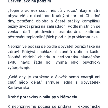
Červen jako na podzim
„Topíme víc než šest měsíců v roce,“ říkají místní
obyvatelé z oblastí pod Krušnými horami. Chladné
dny, zatažená obloha a časté srážky komplikují
běžný život i práci na zahradách. Podle místních se
venku daří především bramborám, zatímco
pěstování teplomilnějších plodin je problematické.
Nepříznivé počasí se podle obyvatel odráží také na
zdraví. Přibývá nachlazení, zánětů dutin a kašle.
Dlouhé období chladu a nedostatku slunečního
svitu navíc řada lidí vnímá jako psychicky
vyčerpávající.
„Celé dny je zataženo a člověk nemá energii ani
chuť něco dělat,“ shrnuje jedna z obyvatelek
Karlovarska.
Drahé potraviny a nákupy v Německu
K nepříznivému počasí se přidávají i ekonomické