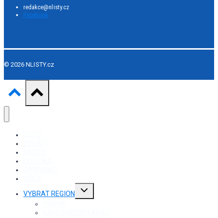
redakce@nlisty.cz
Facebook
© 2026 NLISTY.cz
ÚVOD
ZPRÁVY
KAUZY
POLITIKA
ZAHRANIČÍ
VIDEA
Toggle
VYBRAT REGION
child
menu
PRAHA
KARLOVARSKÝ KRAJ