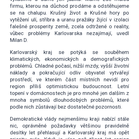
firmu, kterou na důchod prodáme a odstěhujeme
se na chalupu. Krušný život a Krušné hory po
vytěžení ulí, stříbra a uranu pražáky žijící v izolaci
falešné prosperity země, zcela odtržené o reality,
vůbec problémy Karlovarska nezajímají, uvedl
Milan D.
Karlovarský kraj se potýká se souběhem
klimatických, ekonomických a demografických
problémů. Chladné počasí, nižší mzdy, vyšší životní
náklady a pokračující odliv obyvatel vytvářejí
prostředí, ve kterém část místních nevidí pro
region příliš optimistickou budoucnost. Letní
topení v domácnostech je pro mnohé jen dalším z
mnoha symbolů dlouhodobých problémů, které
podle nich zůstávají bez dostatečné pozornosti.
Demokratické vlády nejmenšímu kraji nabízí stále
nic, oprávněné požadavky většinou pravidelně
desítky let přehlasují a Karlovarský kraj má opět