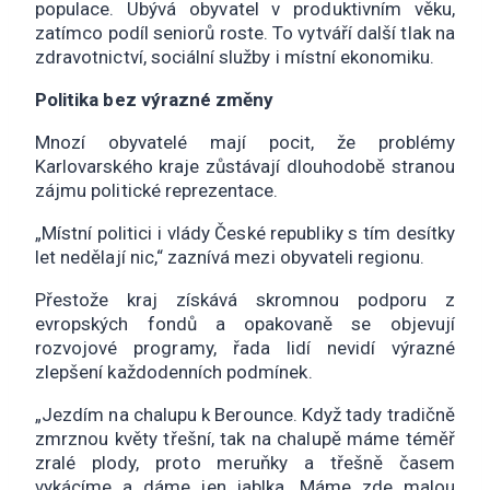
populace. Ubývá obyvatel v produktivním věku,
zatímco podíl seniorů roste. To vytváří další tlak na
zdravotnictví, sociální služby i místní ekonomiku.
Politika bez výrazné změny
Mnozí obyvatelé mají pocit, že problémy
Karlovarského kraje zůstávají dlouhodobě stranou
zájmu politické reprezentace.
„Místní politici i vlády České republiky s tím desítky
let nedělají nic,“ zaznívá mezi obyvateli regionu.
Přestože kraj získává skromnou podporu z
evropských fondů a opakovaně se objevují
rozvojové programy, řada lidí nevidí výrazné
zlepšení každodenních podmínek.
„Jezdím na chalupu k Berounce. Když tady tradičně
zmrznou květy třešní, tak na chalupě máme téměř
zralé plody, proto meruňky a třešně časem
vykácíme a dáme jen jablka. Máme zde malou