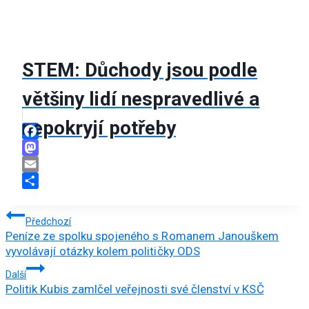
STEM: Důchody jsou podle
většiny lidí nespravedlivé a
nepokryjí potřeby
Facebook
Mastodon
Email
Share
Navigace
Předchozí
Peníze ze spolku spojeného s Romanem Janouškem
pro
vyvolávají otázky kolem političky ODS
příspěvek
Další
Politik Kubis zamlčel veřejnosti své členství v KSČ