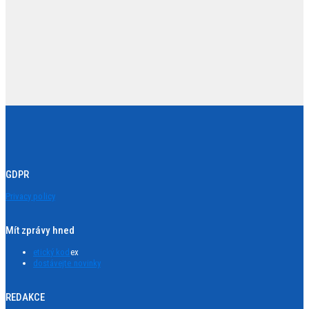
GDPR
Privacy policy
Mít zprávy hned
etický kod
ex
dostávejte novinky
REDAKCE