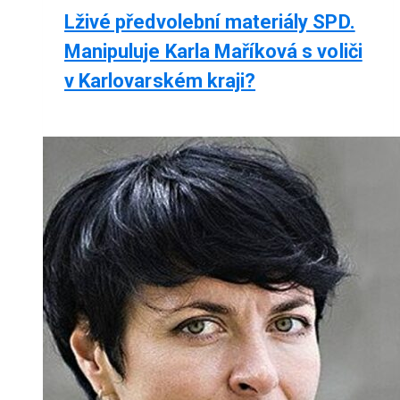
Lživé předvolební materiály SPD.
Manipuluje Karla Maříková s voliči
v Karlovarském kraji?