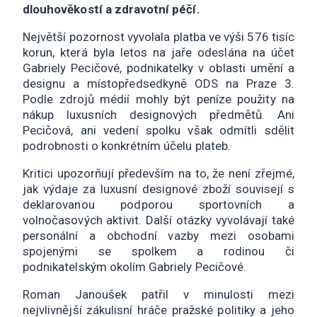
dlouhověkostí a zdravotní péčí.
Největší pozornost vyvolala platba ve výši 576 tisíc
korun, která byla letos na jaře odeslána na účet
Gabriely Pecičové, podnikatelky v oblasti umění a
designu a místopředsedkyně ODS na Praze 3.
Podle zdrojů médií mohly být peníze použity na
nákup luxusních designových předmětů. Ani
Pecičová, ani vedení spolku však odmítli sdělit
podrobnosti o konkrétním účelu plateb.
Kritici upozorňují především na to, že není zřejmé,
jak výdaje za luxusní designové zboží souvisejí s
deklarovanou podporou sportovních a
volnočasových aktivit. Další otázky vyvolávají také
personální a obchodní vazby mezi osobami
spojenými se spolkem a rodinou či
podnikatelským okolím Gabriely Pecičové.
Roman Janoušek patřil v minulosti mezi
nejvlivnější zákulisní hráče pražské politiky a jeho