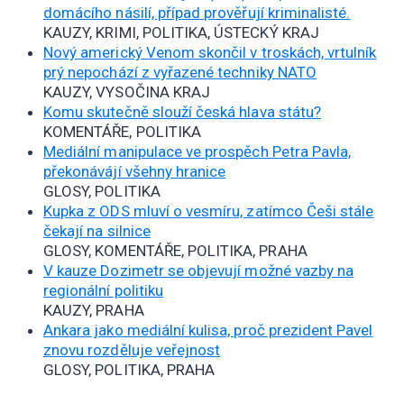
domácího násilí, případ prověřují kriminalisté.
KAUZY, KRIMI, POLITIKA, ÚSTECKÝ KRAJ
Nový americký Venom skončil v troskách, vrtulník
prý nepochází z vyřazené techniky NATO
KAUZY, VYSOČINA KRAJ
Komu skutečně slouží česká hlava státu?
KOMENTÁŘE, POLITIKA
Mediální manipulace ve prospěch Petra Pavla,
překonávájí všehny hranice
GLOSY, POLITIKA
Kupka z ODS mluví o vesmíru, zatímco Češi stále
čekají na silnice
GLOSY, KOMENTÁŘE, POLITIKA, PRAHA
V kauze Dozimetr se objevují možné vazby na
regionální politiku
KAUZY, PRAHA
Ankara jako mediální kulisa, proč prezident Pavel
znovu rozděluje veřejnost
GLOSY, POLITIKA, PRAHA