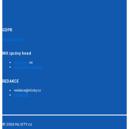
GDPR
Privacy policy
Mít zprávy hned
etický kod
ex
dostávejte novinky
REDAKCE
redakce@nlisty.cz
Facebook
© 2026 NLISTY.cz