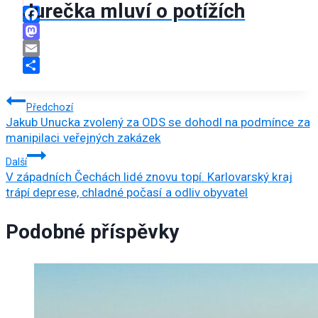
Jurečka mluví o potížích
Facebook
Mastodon
Email
Share
Navigace
Předchozí
Jakub Unucka zvolený za ODS se dohodl na podmínce za
pro
manipilaci veřejných zakázek
příspěvek
Další
V západních Čechách lidé znovu topí. Karlovarský kraj
trápí deprese, chladné počasí a odliv obyvatel
Podobné příspěvky