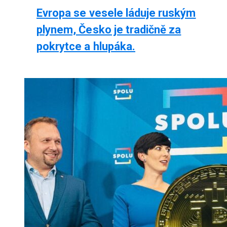
Evropa se vesele láduje ruským
plynem, Česko je tradičně za
pokrytce a hlupáka.