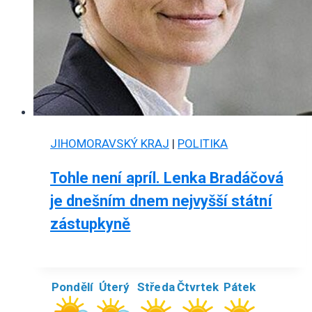
JIHOMORAVSKÝ KRAJ
|
POLITIKA
Tohle není apríl. Lenka Bradáčová
je dnešním dnem nejvyšší státní
zástupkyně
Pondělí
Úterý
Středa
Čtvrtek
Pátek