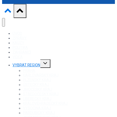
ÚVOD
ZPRÁVY
KAUZY
POLITIKA
ZAHRANIČÍ
VIDEA
Toggle
VYBRAT REGION
child
menu
PRAHA
KARLOVARSKÝ KRAJ
PLZEŇSKÝ KRAJ
ÚSTECKÝ KRAJ
JIHOČESKÝ KRAJ
STŘEDOČESKÝ KRAJ
LIBERECKÝ KRAJ
KRÁLOVÉHRADECKÝ KRAJ
VYSOČINA KRAJ
PARDUBICKÝ KRAJ