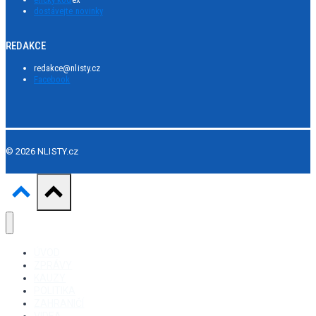
dostávejte novinky
REDAKCE
redakce@nlisty.cz
Facebook
© 2026 NLISTY.cz
ÚVOD
ZPRÁVY
KAUZY
POLITIKA
ZAHRANIČÍ