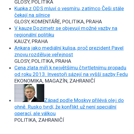
GLOSY, POLITIKA
Kupka z ODS mluví o vesmíru, zatímco Češi stále
čekají na silnice
GLOSY, KOMENTÁŘE, POLITIKA, PRAHA
V kauze Dozimetr se objevují možné vazby na
regionální politiku
KAUZY, PRAHA
Ankara jako mediální kulisa, proč prezident Pavel
znovu rozděluje veřejnost
GLOSY, POLITIKA, PRAHA
Cena zlata míří k největšímu čtvrtletnímu propadu
od roku 2013. Investoři sázejí na vyšší sazby Fedu
EKONOMIKA, MAGAZÍN, ZAHRANIČÍ
Západ podle Moskvy přilévá olej do
ohně. Rusko tvrdí, že konflikt už není speciální
operací, ale válkou
POLITIKA, ZAHRANIČÍ