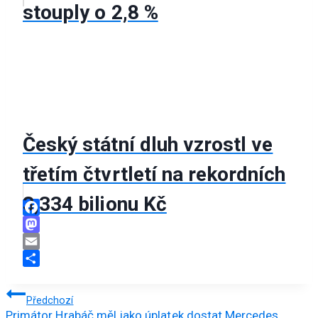
stouply o 2,8 %
Český státní dluh vzrostl ve
třetím čtvrtletí na rekordních
3,334 bilionu Kč
Facebook
Mastodon
Email
Share
Navigace
Předchozí
Primátor Hrabáč měl jako úplatek dostat Mercedes,