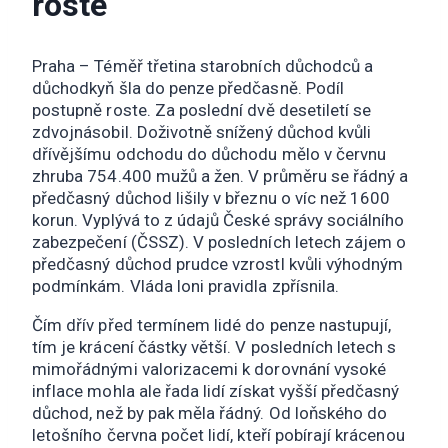
roste
Praha – Téměř třetina starobních důchodců a
důchodkyň šla do penze předčasně. Podíl
postupně roste. Za poslední dvě desetiletí se
zdvojnásobil. Doživotně snížený důchod kvůli
dřívějšímu odchodu do důchodu mělo v červnu
zhruba 754.400 mužů a žen. V průměru se řádný a
předčasný důchod lišily v březnu o víc než 1600
korun. Vyplývá to z údajů České správy sociálního
zabezpečení (ČSSZ). V posledních letech zájem o
předčasný důchod prudce vzrostl kvůli výhodným
podmínkám. Vláda loni pravidla zpřísnila.
Čím dřív před termínem lidé do penze nastupují,
tím je krácení částky větší. V posledních letech s
mimořádnými valorizacemi k dorovnání vysoké
inflace mohla ale řada lidí získat vyšší předčasný
důchod, než by pak měla řádný. Od loňského do
letošního června počet lidí, kteří pobírají krácenou