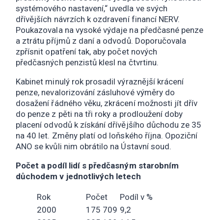
systémového nastavení,“ uvedla ve svých
dřívějších návrzích k ozdravení financí NERV.
Poukazovala na vysoké výdaje na předčasné penze
a ztrátu příjmů z daní a odvodů. Doporučovala
zpřísnit opatření tak, aby počet nových
předčasných penzistů klesl na čtvrtinu.
Kabinet minulý rok prosadil výraznější krácení
penze, nevalorizování zásluhové výměry do
dosažení řádného věku, zkrácení možnosti jít dřív
do penze z pěti na tři roky a prodloužení doby
placení odvodů k získání dřívějšího důchodu ze 35
na 40 let. Změny platí od loňského října. Opoziční
ANO se kvůli nim obrátilo na Ústavní soud.
Počet a podíl lidí s předčasným starobním
důchodem v jednotlivých letech
Rok
Počet
Podíl v %
2000
175 709
9,2