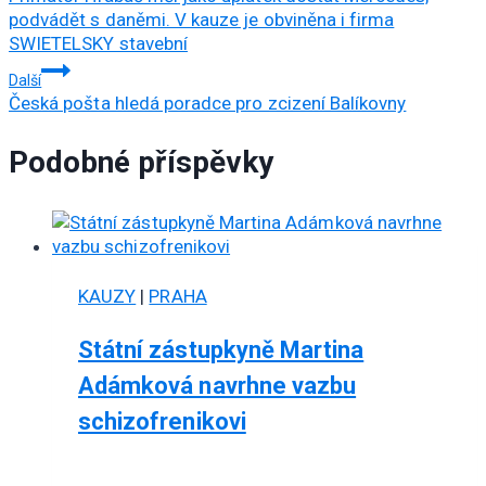
pro
podvádět s daněmi. V kauze je obviněna i firma
SWIETELSKY stavební
příspěvek
Další
Česká pošta hledá poradce pro zcizení Balíkovny
Podobné příspěvky
KAUZY
|
PRAHA
Státní zástupkyně Martina
Adámková navrhne vazbu
schizofrenikovi