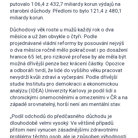
putovalo 106,4 z 432,7 miliardy korun výdajů na
starobní důchody. Předloni to bylo 121,4 z 480,1
miliardy korun.
Důchodový věk roste u mužů každý rok o dva
měsíce a už žen obvykle o čtyři. Podle
projednávané vládní reformy by posouvání nejvýš
o dva měsíce ročně mělo pokračovat i po dosažení
hranice 65 let, pro rizikové profese by ale měla být
možná dřívější penze bez krácení částky. Opozice
a odboráři tvrdí, že lidé do vyššího věku pracovat
nevydrží kvůli zdraví a vyčerpání. Podle dřívější
studie Institutu pro demokracii a ekonomickou
analýzu (IDEA) Univerzity Karlovy je podíl lidí s
chronickými onemocněními a omezeními v ČR a na
západě srovnatelný, horší není ani mentální stav.
„Podíl odchodů do předčasného důchodu je
dlouhodobě velmi vysoký. Ve většině případů
přitom není vynucen zásadnějšími zdravotními
problémy těchto osob, ale je způsoben výhodností