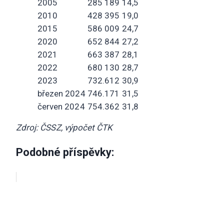
2005
285 189
14,5
2010
428 395
19,0
2015
586 009
24,7
2020
652 844
27,2
2021
663 387
28,1
2022
680 130
28,7
2023
732.612
30,9
březen 2024
746.171
31,5
červen 2024
754.362
31,8
Zdroj: ČSSZ, výpočet ČTK
Podobné příspěvky: