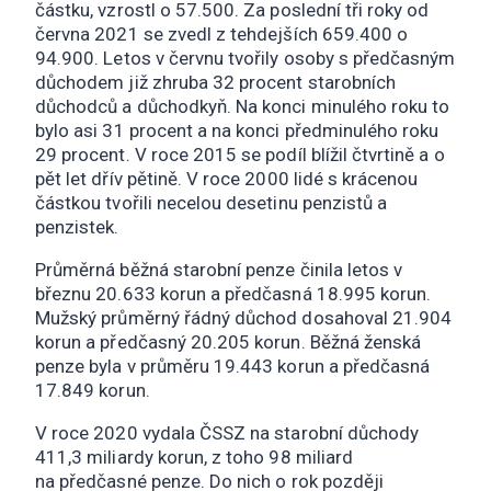
částku, vzrostl o 57.500. Za poslední tři roky od
června 2021 se zvedl z tehdejších 659.400 o
94.900. Letos v červnu tvořily osoby s předčasným
důchodem již zhruba 32 procent starobních
důchodců a důchodkyň. Na konci minulého roku to
bylo asi 31 procent a na konci předminulého roku
29 procent. V roce 2015 se podíl blížil čtvrtině a o
pět let dřív pětině. V roce 2000 lidé s krácenou
částkou tvořili necelou desetinu penzistů a
penzistek.
Průměrná běžná starobní penze činila letos v
březnu 20.633 korun a předčasná 18.995 korun.
Mužský průměrný řádný důchod dosahoval 21.904
korun a předčasný 20.205 korun. Běžná ženská
penze byla v průměru 19.443 korun a předčasná
17.849 korun.
V roce 2020 vydala ČSSZ na starobní důchody
411,3 miliardy korun, z toho 98 miliard
na předčasné penze. Do nich o rok později