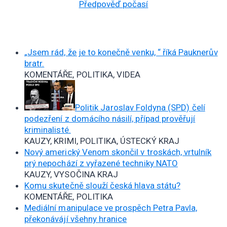
Předpověď počasí
„Jsem rád, že je to konečně venku, “ říká Pauknerův
bratr.
KOMENTÁŘE, POLITIKA, VIDEA
Politik Jaroslav Foldyna (SPD) čelí
podezření z domácího násilí, případ prověřují
kriminalisté.
KAUZY, KRIMI, POLITIKA, ÚSTECKÝ KRAJ
Nový americký Venom skončil v troskách, vrtulník
prý nepochází z vyřazené techniky NATO
KAUZY, VYSOČINA KRAJ
Komu skutečně slouží česká hlava státu?
KOMENTÁŘE, POLITIKA
Mediální manipulace ve prospěch Petra Pavla,
překonávájí všehny hranice