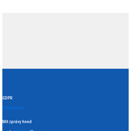
GDPR
Privacy policy
Mít zprávy hned
etický kod
ex