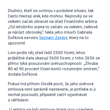
Dlužníci, kteří se ocitnou v podobné situaci, tak
často hledají únik, kde mohou. Nejnověji se ve
velkém začali obracet na úřad Finančního arbitra.
„Od letošního srpna to začalo ve velkém, celkově
je nárůst obrovský,“ řekla jeho mluvčí Gabriela
Dufková serveru
Seznam Zprávy
, který na to
upozornil.
Loni podle něj úřad řešil 2500 řízení, letos
průběžná data ukazují 5600 řízení, z toho 2656 se
přímo týká posuzování úvěruschopnosti. „Zhruba
80 až 90 procent řízení končí rozumným smírem,“
dodala Dufková.
Pokud má přitom člověk pocit, že jeho úvěrová
smlouva není správně nastavená, je potřeba si ji
nechat posoudit, případně začít vyjednávat
s věřitelem.
„U arbitra se řeší smlouvy, které jsou uzavřené