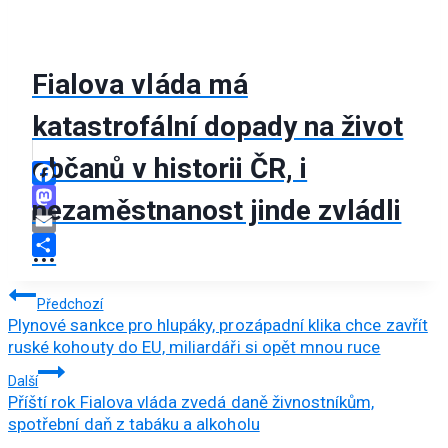
Fialova vláda má
katastrofální dopady na život
občanů v historii ČR, i
Facebook
nezaměstnanost jinde zvládli
Mastodon
Email
...
Share
Navigace
Předchozí
Plynové sankce pro hlupáky, prozápadní klika chce zavřít
pro
ruské kohouty do EU, miliardáři si opět mnou ruce
příspěvek
Další
Příští rok Fialova vláda zvedá daně živnostníkům,
spotřební daň z tabáku a alkoholu