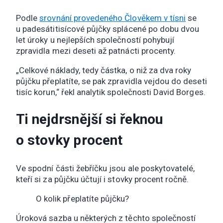
Podle
srovnání provedeného Člověkem v tísni
se
u padesátitisícové půjčky splácené po dobu dvou
let úroky u nejlepších společností pohybují
zpravidla mezi deseti až patnácti procenty.
„Celkové náklady, tedy částka, o niž za dva roky
půjčku přeplatíte, se pak zpravidla vejdou do deseti
tisíc korun,“ řekl analytik společnosti David Borges.
Ti nejdrsnější si řeknou
o stovky procent
Ve spodní části žebříčku jsou ale poskytovatelé,
kteří si za půjčku účtují i stovky procent ročně.
O kolik přeplatíte půjčku?
Úroková sazba u některých z těchto společností