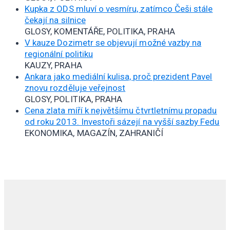
Kupka z ODS mluví o vesmíru, zatímco Češi stále
čekají na silnice
GLOSY, KOMENTÁŘE, POLITIKA, PRAHA
V kauze Dozimetr se objevují možné vazby na
regionální politiku
KAUZY, PRAHA
Ankara jako mediální kulisa, proč prezident Pavel
znovu rozděluje veřejnost
GLOSY, POLITIKA, PRAHA
Cena zlata míří k největšímu čtvrtletnímu propadu
od roku 2013. Investoři sázejí na vyšší sazby Fedu
EKONOMIKA, MAGAZÍN, ZAHRANIČÍ