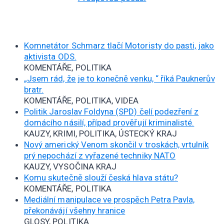
Komnetátor Schmarz tlačí Motoristy do pasti, jako
aktivista ODS.
KOMENTÁŘE, POLITIKA
„Jsem rád, že je to konečně venku, “ říká Pauknerův
bratr.
KOMENTÁŘE, POLITIKA, VIDEA
Politik Jaroslav Foldyna (SPD) čelí podezření z
domácího násilí, případ prověřují kriminalisté.
KAUZY, KRIMI, POLITIKA, ÚSTECKÝ KRAJ
Nový americký Venom skončil v troskách, vrtulník
prý nepochází z vyřazené techniky NATO
KAUZY, VYSOČINA KRAJ
Komu skutečně slouží česká hlava státu?
KOMENTÁŘE, POLITIKA
Mediální manipulace ve prospěch Petra Pavla,
překonávájí všehny hranice
GLOSY, POLITIKA