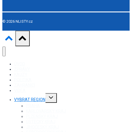
© 2026 NLISTY.cz
ÚVOD
ZPRÁVY
KAUZY
POLITIKA
ZAHRANIČÍ
VIDEA
Toggle
VYBRAT REGION
child
menu
PRAHA
KARLOVARSKÝ KRAJ
PLZEŇSKÝ KRAJ
ÚSTECKÝ KRAJ
JIHOČESKÝ KRAJ