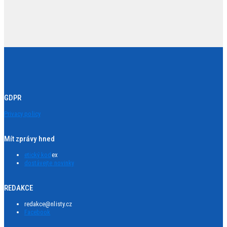
GDPR
Privacy policy
Mít zprávy hned
etický kod
ex
dostávejte novinky
REDAKCE
redakce@nlisty.cz
Facebook