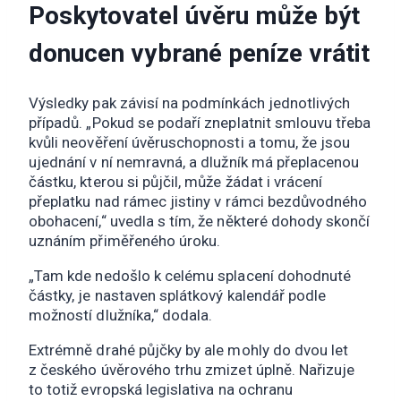
Poskytovatel úvěru může být
donucen vybrané peníze vrátit
Výsledky pak závisí na podmínkách jednotlivých
případů. „Pokud se podaří zneplatnit smlouvu třeba
kvůli neověření úvěruschopnosti a tomu, že jsou
ujednání v ní nemravná, a dlužník má přeplacenou
částku, kterou si půjčil, může žádat i vrácení
přeplatku nad rámec jistiny v rámci bezdůvodného
obohacení,“ uvedla s tím, že některé dohody skončí
uznáním přiměřeného úroku.
„Tam kde nedošlo k celému splacení dohodnuté
částky, je nastaven splátkový kalendář podle
možností dlužníka,“ dodala.
Extrémně drahé půjčky by ale mohly do dvou let
z českého úvěrového trhu zmizet úplně. Nařizuje
to totiž evropská legislativa na ochranu