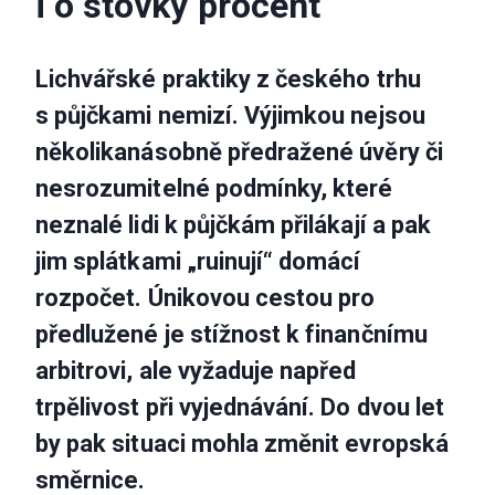
i o stovky procent
Lichvářské praktiky z českého trhu
s půjčkami nemizí. Výjimkou nejsou
několikanásobně předražené úvěry či
nesrozumitelné podmínky, které
neznalé lidi k půjčkám přilákají a pak
jim splátkami „ruinují“ domácí
rozpočet. Únikovou cestou pro
předlužené je stížnost k finančnímu
arbitrovi, ale vyžaduje napřed
trpělivost při vyjednávání. Do dvou let
by pak situaci mohla změnit evropská
směrnice.