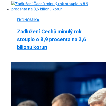
EKONOMIKA
Zadlužení Čechů minulý rok
stouplo o 8,9 procenta na 3,6
bilionu korun