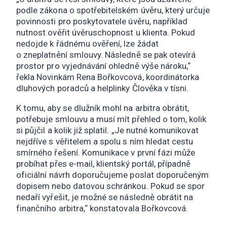
podle zákona o spotřebitelském úvěru, který určuje
povinnosti pro poskytovatele úvěru, například
nutnost ověřit úvěruschopnost u klienta. Pokud
nedojde k řádnému ověření, lze žádat
o zneplatnění smlouvy. Následně se pak otevírá
prostor pro vyjednávání ohledně výše nároku,“
řekla Novinkám Rena Bořkovcová, koordinátorka
dluhových poradců a helplinky Člověka v tísni.
K tomu, aby se dlužník mohl na arbitra obrátit,
potřebuje smlouvu a musí mít přehled o tom, kolik
si půjčil a kolik již splatil. „Je nutné komunikovat
nejdříve s věřitelem a spolu s ním hledat cestu
smírného řešení. Komunikace v první fázi může
probíhat přes e-mail, klientský portál, případně
oficiální návrh doporučujeme poslat doporučeným
dopisem nebo datovou schránkou. Pokud se spor
nedaří vyřešit, je možné se následně obrátit na
finančního arbitra,“ konstatovala Bořkovcová.