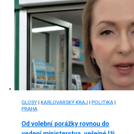
GLOSY
|
KARLOVARSKÝ KRAJ
|
POLITIKA
|
PRAHA
Od volební porážky rovnou do
vedení ministerstva, veřejné lži