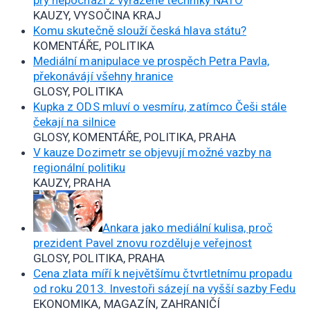
prý nepochází z vyřazené techniky NATO
KAUZY, VYSOČINA KRAJ
Komu skutečně slouží česká hlava státu?
KOMENTÁŘE, POLITIKA
Mediální manipulace ve prospěch Petra Pavla,
překonávájí všehny hranice
GLOSY, POLITIKA
Kupka z ODS mluví o vesmíru, zatímco Češi stále
čekají na silnice
GLOSY, KOMENTÁŘE, POLITIKA, PRAHA
V kauze Dozimetr se objevují možné vazby na
regionální politiku
KAUZY, PRAHA
Ankara jako mediální kulisa, proč
prezident Pavel znovu rozděluje veřejnost
GLOSY, POLITIKA, PRAHA
Cena zlata míří k největšímu čtvrtletnímu propadu
od roku 2013. Investoři sázejí na vyšší sazby Fedu
EKONOMIKA, MAGAZÍN, ZAHRANIČÍ