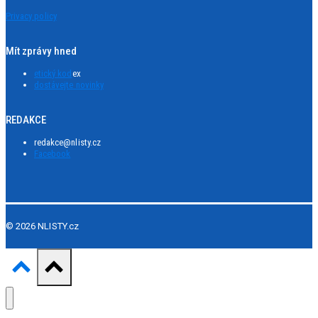
Privacy policy
Mít zprávy hned
etický kod
ex
dostávejte novinky
REDAKCE
redakce@nlisty.cz
Facebook
© 2026 NLISTY.cz