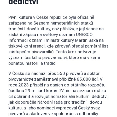
dědictví
Pivní kultura v České republice byla oficiálně
zařazena na Seznam nemateriálních statků
tradiční lidové kultury, což přibližuje její šance na
získání zápisu na světový seznam UNESCO.
Informaci oznámil ministr kultury Martin Baxa na
tiskové konferenci, kde zároveň předal pamětní list
zástupcům pivovarníků. Tento krok potvrzuje
význam českého pivovarnictví, které má v zemi
bohatou historii a tradici.
V Česku se nachází přes 550 pivovarů a sektor
pivovarnictví zaměstnává přibližně 65.000 lidí. V
roce 2023 přispěl na daních do státního rozpočtu
částkou 29 miliard korun. Zápis na seznam má za
cíl ochránit a rozvíjet nemateriální kulturní dědictví,
jak doporučila Národní rada pro tradiční lidovou
kulturu, a jeho nominaci vypracoval Český svaz
pivovarů a sladoven ve spolupráci s odborníky.