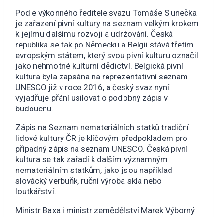
Podle výkonného ředitele svazu Tomáše Slunečka
je zařazení pivní kultury na seznam velkým krokem
k jejímu dalšímu rozvoji a udržování. Česká
republika se tak po Německu a Belgii stává třetím
evropským státem, který svou pivní kulturu označil
jako nehmotné kulturní dědictví. Belgická pivní
kultura byla zapsána na reprezentativní seznam
UNESCO již v roce 2016, a český svaz nyní
vyjadřuje přání usilovat o podobný zápis v
budoucnu.
Zápis na Seznam nemateriálních statků tradiční
lidové kultury ČR je klíčovým předpokladem pro
případný zápis na seznam UNESCO. Česká pivní
kultura se tak zařadí k dalším významným
nemateriálním statkům, jako jsou například
slovácký verbuňk, ruční výroba skla nebo
loutkářství.
Ministr Baxa i ministr zemědělství Marek Výborný