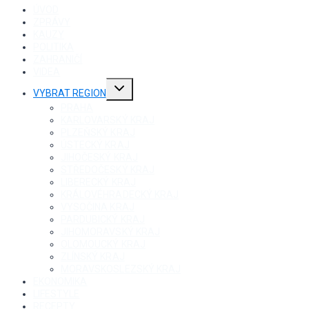
ÚVOD
ZPRÁVY
KAUZY
POLITIKA
ZAHRANIČÍ
VIDEA
Toggle
VYBRAT REGION
child
menu
PRAHA
KARLOVARSKÝ KRAJ
PLZEŇSKÝ KRAJ
ÚSTECKÝ KRAJ
JIHOČESKÝ KRAJ
STŘEDOČESKÝ KRAJ
LIBERECKÝ KRAJ
KRÁLOVÉHRADECKÝ KRAJ
VYSOČINA KRAJ
PARDUBICKÝ KRAJ
JIHOMORAVSKÝ KRAJ
OLOMOUCKÝ KRAJ
ZLÍNSKÝ KRAJ
MORAVSKOSLEZSKÝ KRAJ
EKONOMIKA
LIFESTYLE
RECEPTY