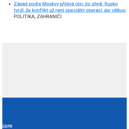
Západ podle Moskvy přilévá olej do ohně. Rusko
tvrdí, že konflikt už není speciální operací, ale válkou
POLITIKA, ZAHRANIČÍ
GDPR