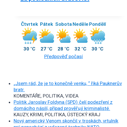
Čtvrtek
Pátek
Sobota
Neděle
Pondělí
30 °C
27 °C
28 °C
32 °C
30 °C
Předpověď počasí
„Jsem rád, že je to konečně venku, “ říká Pauknerův
bratr.
KOMENTÁŘE, POLITIKA, VIDEA
Politik Jaroslav Foldyna (SPD) čelí podezření z
domácího násilí, případ prověřují kriminalisté.
KAUZY, KRIMI, POLITIKA, ÚSTECKÝ KRAJ
Nový americký Venom skončil v troskách, vrtulník