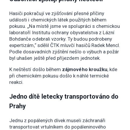
Hasiči pokračují ve zjišťování přesné příčiny
události i chemických látek použitých během
pokusu. „Na místě jsme ve spolupráci s chemickou
laboratoří Institutu ochrany obyvatelstva z Lázní
Bohdanče odebrali vzorky. Ty budou podrobeny
expertizám,“ sdělil ČTK mluvčí hasičů Radek Mencl.
Podle dosavadních zjištění nešlo o výbuch a požár
byl uhašen ještě před příjezdem jednotek.
K neštěstí došlo během
zájmového kroužku
, kde
při chemickém pokusu došlo k náhlé termické
reakci.
Jedno dítě letecky transportováno do
Prahy
Jednu z popálených dívek museli záchranáři
transportovat vrtulníkem do popáleninového