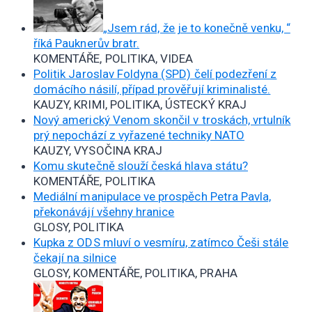
„Jsem rád, že je to konečně venku, “
říká Pauknerův bratr.
KOMENTÁŘE, POLITIKA, VIDEA
Politik Jaroslav Foldyna (SPD) čelí podezření z
domácího násilí, případ prověřují kriminalisté.
KAUZY, KRIMI, POLITIKA, ÚSTECKÝ KRAJ
Nový americký Venom skončil v troskách, vrtulník
prý nepochází z vyřazené techniky NATO
KAUZY, VYSOČINA KRAJ
Komu skutečně slouží česká hlava státu?
KOMENTÁŘE, POLITIKA
Mediální manipulace ve prospěch Petra Pavla,
překonávájí všehny hranice
GLOSY, POLITIKA
Kupka z ODS mluví o vesmíru, zatímco Češi stále
čekají na silnice
GLOSY, KOMENTÁŘE, POLITIKA, PRAHA