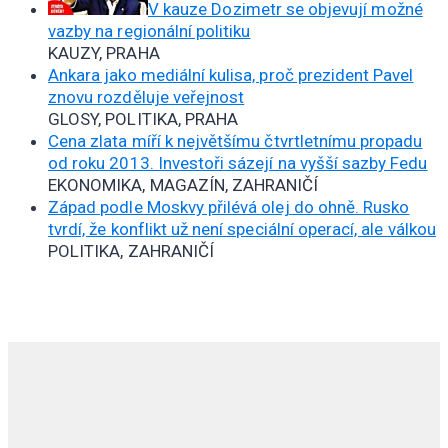
V kauze Dozimetr se objevují možné
vazby na regionální politiku
KAUZY, PRAHA
Ankara jako mediální kulisa, proč prezident Pavel
znovu rozděluje veřejnost
GLOSY, POLITIKA, PRAHA
Cena zlata míří k největšímu čtvrtletnímu propadu
od roku 2013. Investoři sázejí na vyšší sazby Fedu
EKONOMIKA, MAGAZÍN, ZAHRANIČÍ
Západ podle Moskvy přilévá olej do ohně. Rusko
tvrdí, že konflikt už není speciální operací, ale válkou
POLITIKA, ZAHRANIČÍ