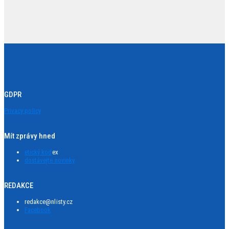
GDPR
Privacy policy
Mít zprávy hned
etický kod
ex
dostávejte novinky
REDAKCE
redakce@nlisty.cz
Facebook