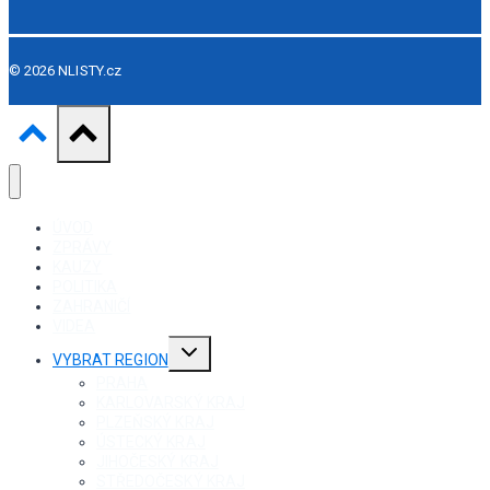
© 2026 NLISTY.cz
ÚVOD
ZPRÁVY
KAUZY
POLITIKA
ZAHRANIČÍ
VIDEA
Toggle
VYBRAT REGION
child
menu
PRAHA
KARLOVARSKÝ KRAJ
PLZEŇSKÝ KRAJ
ÚSTECKÝ KRAJ
JIHOČESKÝ KRAJ
STŘEDOČESKÝ KRAJ