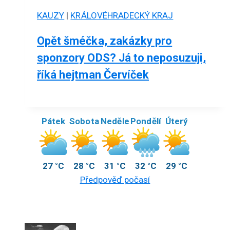
KAUZY
|
KRÁLOVÉHRADECKÝ KRAJ
Opět šméčka, zakázky pro
sponzory ODS? Já to neposuzuji,
říká hejtman Červíček
Pátek
Sobota
Neděle
Pondělí
Úterý
27 °C
28 °C
31 °C
32 °C
29 °C
Předpověď počasí