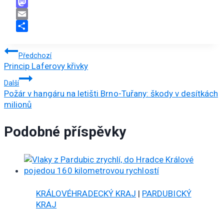
Facebook
Mastodon
Email
Share
Navigace
Předchozí
Princip Laferovy křivky
pro
Další
příspěvek
Požár v hangáru na letišti Brno-Tuřany: škody v desítkách
milionů
Podobné příspěvky
KRÁLOVÉHRADECKÝ KRAJ
|
PARDUBICKÝ
KRAJ