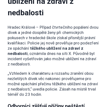
ublížení na zdraví z
nedbalosti
Hradec Králové – Případ čtvrtečního popálení dvou
dívek a jedné dospělé ženy při chemických
pokusech v hradecké škole získal přísnější právní
kvalifikaci. Policie jej nově prověřuje pro podezření
ze spáchání
těžkého ublížení na zdraví z
nedbalosti
, oznámila dnes na síti X. Původně byl
incident vyšetřován jako možné ublížení na zdraví
z nedbalosti.
„Vzhledem k charakteru a rozsahu zranění obou
nezletilých dívek věc nakonec prověřujeme pro
možné spáchání přečinu těžkého ublížení na zdraví
z nedbalosti,“ uvedla policie. Zásah na místě trval
téměř do 23 hodin.
Odborníci zjišťují příčiny neštěstí