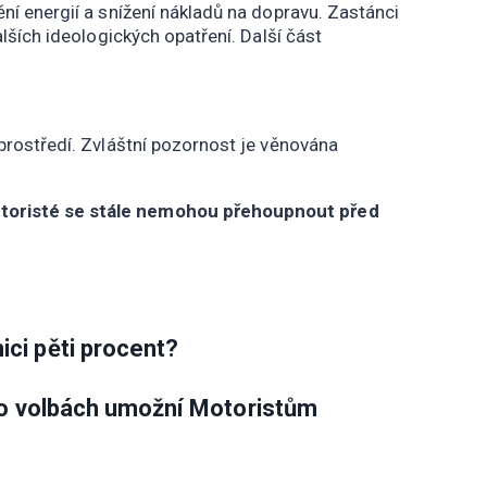
ní energií a snížení nákladů na dopravu. Zastánci
alších ideologických opatření. Další část
 prostředí. Zvláštní pozornost je věnována
 Motoristé se stále nemohou přehoupnout před
.
ici pěti procent?
 po volbách umožní Motoristům