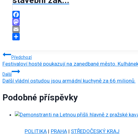
stavební zák...
Facebook
Mastodon
Email
Share
Navigace
Předchozí
Festivaloví hosté poukazují na zanedbané město. Kulhánek 
pro
Další
příspěvek
Další vládní ostudou jsou armádní kuchyně za 66 milionů.
Podobné příspěvky
POLITIKA
|
PRAHA
|
STŘEDOČESKÝ KRAJ