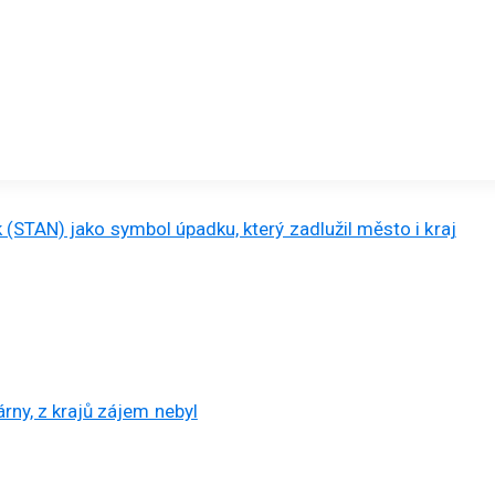
(STAN) jako symbol úpadku, který zadlužil město i kraj