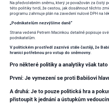
Na předvolebním sněmu, který je považován za čistý pol
této politiky tvrdí, že cestou, jak dosáhnout těchto zm
programu zahrnuje plán na zavedení nulové DPH na lék
„Podnikatelům nezvýšíme daně“
Strana vedená Petrem Macinkou detailně popisuje své vi
podnikatelům.
V politickém prostředí zaznívá stále častěji, že B
hranici potřebnou pro vstup do sněmovny.
Pro některé politiky a analytiky však tat
První: Je vymezení se proti Babišovi hla
A druhá: Je to pouze politická hra a pok
přistoupit k jednání a ústupkům vedoucí