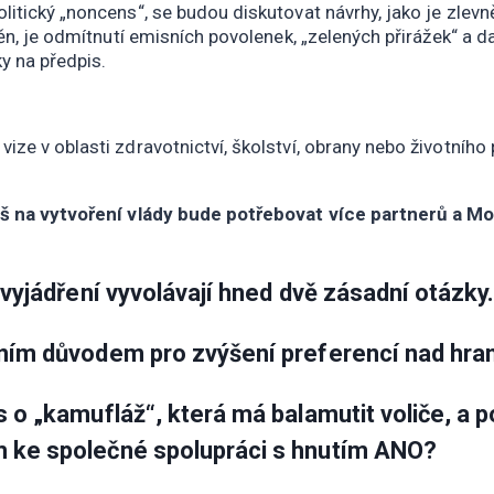
itický „noncens“, se budou diskutovat návrhy, jako je zlevně
ěn, je odmítnutí emisních povolenek, „zelených přirážek“ a d
y na předpis.
ze v oblasti zdravotnictví, školství, obrany nebo životního
abiš na vytvoření vlády bude potřebovat více partnerů a
o vyjádření vyvolávají hned dvě zásadní otázky
vním důvodem pro zvýšení preferencí nad hran
us o „kamufláž“, která má balamutit voliče, a
m ke společné spolupráci s hnutím ANO?