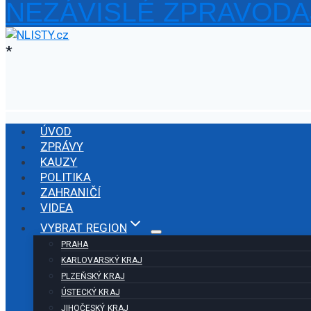
NEZÁVISLÉ ZPRAVODA
Přeskočit
na
obsah
*
ÚVOD
ZPRÁVY
KAUZY
POLITIKA
ZAHRANIČÍ
VIDEA
VYBRAT REGION
PRAHA
KARLOVARSKÝ KRAJ
PLZEŇSKÝ KRAJ
ÚSTECKÝ KRAJ
JIHOČESKÝ KRAJ