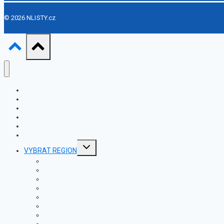
© 2026 NLISTY.cz
ÚVOD
ZPRÁVY
KAUZY
POLITIKA
ZAHRANIČÍ
VIDEA
Toggle
VYBRAT REGION
child
menu
PRAHA
KARLOVARSKÝ KRAJ
PLZEŇSKÝ KRAJ
ÚSTECKÝ KRAJ
JIHOČESKÝ KRAJ
STŘEDOČESKÝ KRAJ
LIBERECKÝ KRAJ
KRÁLOVÉHRADECKÝ KRAJ