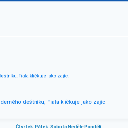
erného deštníku, Fiala kličkuje jako zajíc.
Čtvrtek
Pátek
Sobota
Neděle
Pondělí