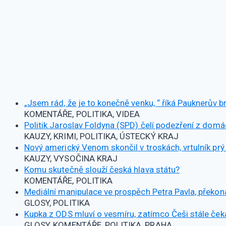
„Jsem rád, že je to konečně venku, “ říká Pauknerův br
KOMENTÁŘE, POLITIKA, VIDEA
Politik Jaroslav Foldyna (SPD) čelí podezření z domácí
KAUZY, KRIMI, POLITIKA, ÚSTECKÝ KRAJ
Nový americký Venom skončil v troskách, vrtulník pr
KAUZY, VYSOČINA KRAJ
Komu skutečně slouží česká hlava státu?
KOMENTÁŘE, POLITIKA
Mediální manipulace ve prospěch Petra Pavla, překon
GLOSY, POLITIKA
Kupka z ODS mluví o vesmíru, zatímco Češi stále čekaj
GLOSY, KOMENTÁŘE, POLITIKA, PRAHA