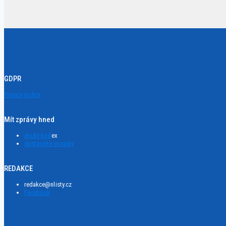
GDPR
Privacy policy
Mít zprávy hned
etický kod
ex
dostávejte novinky
REDAKCE
redakce@nlisty.cz
Facebook