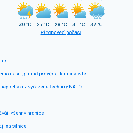
30 °C
27 °C
28 °C
31 °C
32 °C
Předpověď počasí
atr.
ho násilí, případ prověřují kriminalisté.
ý nepochází z vyřazené techniky NATO
ávájí všehny hranice
í na silnice