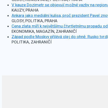
V kauze Dozimetr se objevují možné vazby na regionál
KAUZY, PRAHA
Ankara jako mediální kulisa, proč prezident Pavel zno
GLOSY, POLITIKA, PRAHA
Cena zlata míří k největšímu čtvrtletnímu propadu od
EKONOMIKA, MAGAZÍN, ZAHRANIČÍ
Západ podle Moskvy přilévá olej do ohně. Rusko tvrdí, 
POLITIKA, ZAHRANIČÍ