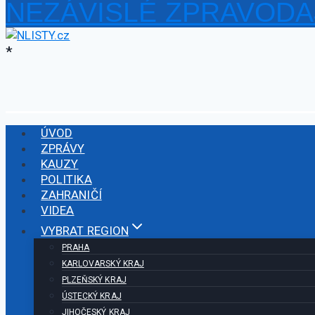
NEZÁVISLÉ ZPRAVODA
Přeskočit
na
obsah
*
ÚVOD
ZPRÁVY
KAUZY
POLITIKA
ZAHRANIČÍ
VIDEA
VYBRAT REGION
PRAHA
KARLOVARSKÝ KRAJ
PLZEŇSKÝ KRAJ
ÚSTECKÝ KRAJ
JIHOČESKÝ KRAJ