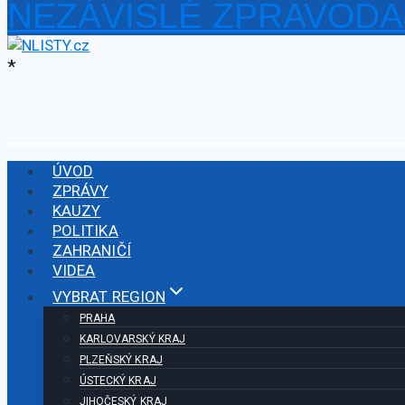
NEZÁVISLÉ ZPRAVODA
Přeskočit
na
obsah
*
ÚVOD
ZPRÁVY
KAUZY
POLITIKA
ZAHRANIČÍ
VIDEA
VYBRAT REGION
PRAHA
KARLOVARSKÝ KRAJ
PLZEŇSKÝ KRAJ
ÚSTECKÝ KRAJ
JIHOČESKÝ KRAJ