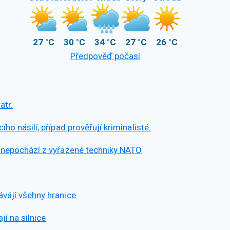
27 °C
30 °C
34 °C
27 °C
26 °C
Předpověď počasí
atr.
ho násilí, případ prověřují kriminalisté.
ý nepochází z vyřazené techniky NATO
ávájí všehny hranice
í na silnice