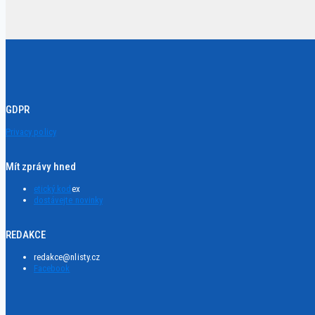
GDPR
Privacy policy
Mít zprávy hned
etický kod
ex
dostávejte novinky
REDAKCE
redakce@nlisty.cz
Facebook