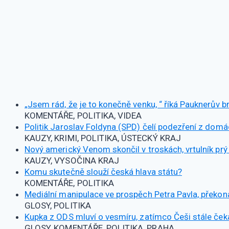
„Jsem rád, že je to konečně venku, “ říká Pauknerův br
KOMENTÁŘE, POLITIKA, VIDEA
Politik Jaroslav Foldyna (SPD) čelí podezření z domácí
KAUZY, KRIMI, POLITIKA, ÚSTECKÝ KRAJ
Nový americký Venom skončil v troskách, vrtulník pr
KAUZY, VYSOČINA KRAJ
Komu skutečně slouží česká hlava státu?
KOMENTÁŘE, POLITIKA
Mediální manipulace ve prospěch Petra Pavla, překon
GLOSY, POLITIKA
Kupka z ODS mluví o vesmíru, zatímco Češi stále čekaj
GLOSY, KOMENTÁŘE, POLITIKA, PRAHA