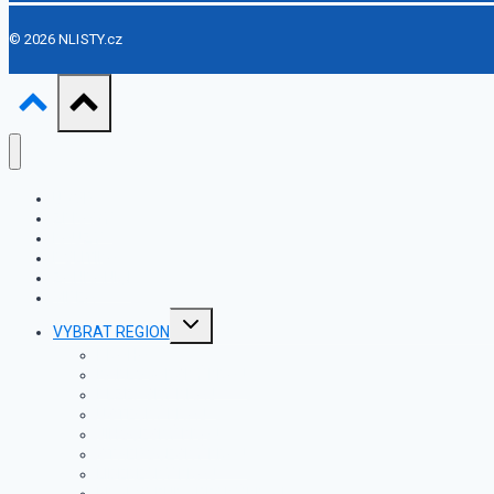
© 2026 NLISTY.cz
ÚVOD
ZPRÁVY
KAUZY
POLITIKA
ZAHRANIČÍ
VIDEA
Toggle
VYBRAT REGION
child
menu
PRAHA
KARLOVARSKÝ KRAJ
PLZEŇSKÝ KRAJ
ÚSTECKÝ KRAJ
JIHOČESKÝ KRAJ
STŘEDOČESKÝ KRAJ
LIBERECKÝ KRAJ
KRÁLOVÉHRADECKÝ KRAJ