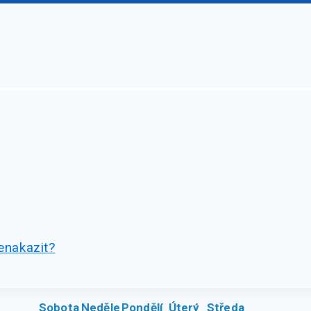
enakazit?
Sobota
Neděle
Pondělí
Úterý
Středa