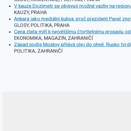
V kauze Dozimetr se objevují možné vazby na regionál
KAUZY, PRAHA
Ankara jako mediální kulisa, proč prezident Pavel zno
GLOSY, POLITIKA, PRAHA
Cena zlata míří k největšímu čtvrtletnímu propadu od
EKONOMIKA, MAGAZÍN, ZAHRANIČÍ
Západ podle Moskvy přilévá olej do ohně. Rusko tvrdí, 
POLITIKA, ZAHRANIČÍ