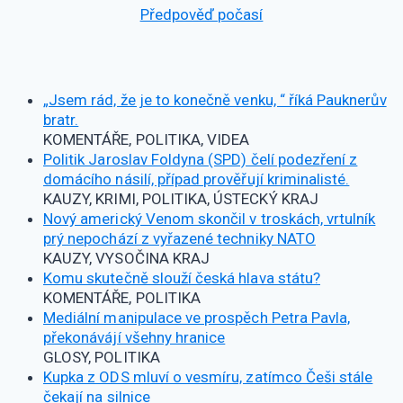
Předpověď počasí
„Jsem rád, že je to konečně venku, “ říká Pauknerův
bratr.
KOMENTÁŘE, POLITIKA, VIDEA
Politik Jaroslav Foldyna (SPD) čelí podezření z
domácího násilí, případ prověřují kriminalisté.
KAUZY, KRIMI, POLITIKA, ÚSTECKÝ KRAJ
Nový americký Venom skončil v troskách, vrtulník
prý nepochází z vyřazené techniky NATO
KAUZY, VYSOČINA KRAJ
Komu skutečně slouží česká hlava státu?
KOMENTÁŘE, POLITIKA
Mediální manipulace ve prospěch Petra Pavla,
překonávájí všehny hranice
GLOSY, POLITIKA
Kupka z ODS mluví o vesmíru, zatímco Češi stále
čekají na silnice