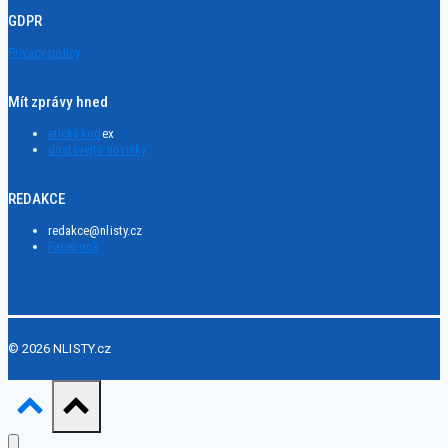
GDPR
Privacy policy
Mít zprávy hned
etický kod
ex
dostávejte novinky
REDAKCE
redakce@nlisty.cz
Facebook
© 2026 NLISTY.cz