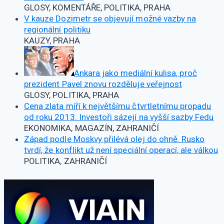
GLOSY, KOMENTÁŘE, POLITIKA, PRAHA
V kauze Dozimetr se objevují možné vazby na
regionální politiku
KAUZY, PRAHA
Ankara jako mediální kulisa, proč
prezident Pavel znovu rozděluje veřejnost
GLOSY, POLITIKA, PRAHA
Cena zlata míří k největšímu čtvrtletnímu propadu
od roku 2013. Investoři sázejí na vyšší sazby Fedu
EKONOMIKA, MAGAZÍN, ZAHRANIČÍ
Západ podle Moskvy přilévá olej do ohně. Rusko
tvrdí, že konflikt už není speciální operací, ale válkou
POLITIKA, ZAHRANIČÍ