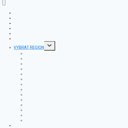
ÚVOD
ZPRÁVY
KAUZY
POLITIKA
ZAHRANIČÍ
VIDEA
Toggle
VYBRAT REGION
child
menu
PRAHA
KARLOVARSKÝ KRAJ
PLZEŇSKÝ KRAJ
ÚSTECKÝ KRAJ
JIHOČESKÝ KRAJ
STŘEDOČESKÝ KRAJ
LIBERECKÝ KRAJ
KRÁLOVÉHRADECKÝ KRAJ
VYSOČINA KRAJ
PARDUBICKÝ KRAJ
JIHOMORAVSKÝ KRAJ
OLOMOUCKÝ KRAJ
ZLÍNSKÝ KRAJ
MORAVSKOSLEZSKÝ KRAJ
EKONOMIKA