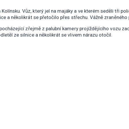
línsku. Vůz, který jel na majáky a ve kterém seděli tři poli
ice a několikrát se přetočilo přes střechu. Vážně zraněného 
eo pocházející zřejmě z palubní kamery projíždějícího vozu z
etěl ze silnice a několikrát se vlivem nárazu otočil.