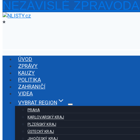
NEZÁVISLÉ ZPRAVODA
Přeskočit
na
obsah
*
ÚVOD
ZPRÁVY
KAUZY
POLITIKA
ZAHRANIČÍ
VIDEA
VYBRAT REGION
PRAHA
KARLOVARSKÝ KRAJ
PLZEŇSKÝ KRAJ
ÚSTECKÝ KRAJ
JIHOČESKÝ KRAJ