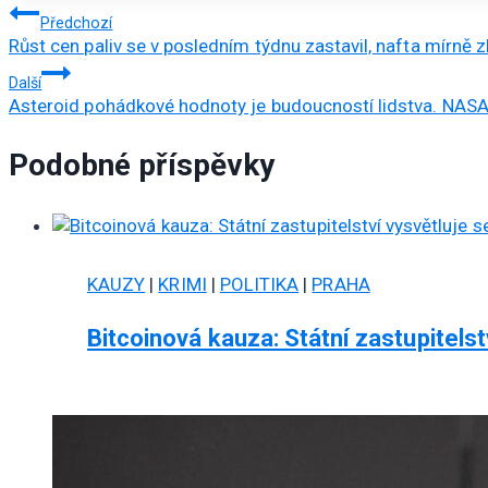
Navigace
Předchozí
Růst cen paliv se v posledním týdnu zastavil, nafta mírně z
pro
Další
příspěvek
Asteroid pohádkové hodnoty je budoucností lidstva. NASA j
Podobné příspěvky
KAUZY
|
KRIMI
|
POLITIKA
|
PRAHA
Bitcoinová kauza: Státní zastupitelst