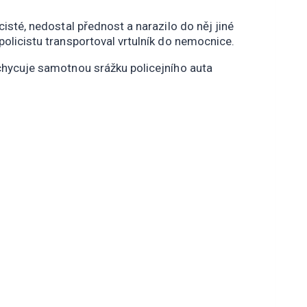
cisté, nedostal přednost a narazilo do něj jiné
policistu transportoval vrtulník do nemocnice.
achycuje samotnou srážku policejního auta