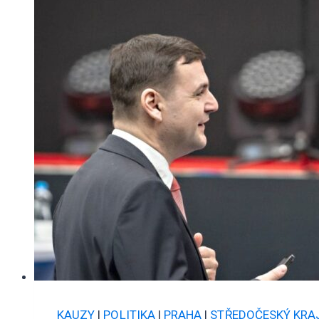
KAUZY
|
POLITIKA
|
PRAHA
|
STŘEDOČESKÝ KRA