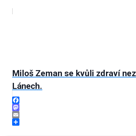
Miloš Zeman se kvůli zdraví nez
Lánech.
Facebook
Mastodon
Email
Share